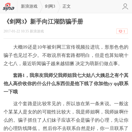
新浪游戏
剑网3
正文
《剑网3》新手向江湖防骗手册
2017-01-22 10:35 新浪游戏
1
大概09还是10年被剑网三宣传视频拉进坑，形形色色的
骗子也见过不少。不敢说所有套路都明白，但是也算知晓十
之七八，最近听闻骗子越来越猖獗 决定为萌新们做点事。
套路1，我亲友我师父我师姐我七大姑八大姨总之有个其
他人高价收你的什么什么东西但是他下线了你加他yy qq联系
一下哦
这个套路是比较常见的，所以放在第一条来说。一般这
个某某人是女的的可能性比较大，我是师姐啊，我师妹啊什
么的。骗子抓住了人们妹子应该不会是骗子的心理，先让你
的心理防线降低 。然后你不去联系自然是好，你一旦联系了