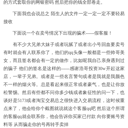
的方式套取你的网银密码 然后把你的钱全部卷走。
下面我也会说总之 陌生人的文件一定一定一定不要轻易
接收
下面说一个在卖号情况下出现的骗术------假客服！
有不少大兄弟大妹子或者玩腻了或者出小号回血要卖号
有时就会有人联系你了，他们的qq头像一般都是一些帅哥美
女，而且签名都会有一定的做作，比如呢我自己亲身遇到过
的骗子 他们的签名是这样的------感谢浩哥投资30w开起这家
店，一辈子兄弟。或者是一些名言警句或者是我就是我颜色
不一样的烟火等。总是看起来很正常或者豪气，也是让你放
松警惕。然后有些都不问你多少钱或者象征性的问一下，也
谈好是5173或者淘宝交易总之很快进入交易流程，这时候重
点来了，他会给你个截图就说就这个客服qq吧 然后这个所谓
的客服qq就会联系你，他会告诉你买家已付款 向你要账号资
料等 从而骗走你的号再转手卖掉