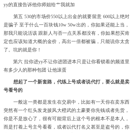
yy的直接告诉他你师姐给艹我就加
第五 530的市场价550以上出金的就要留意 600以上绝对
是骗子 至于什么一百块钱10w 50w出的，你如果还能上当，
那我只能说活该 跟新人与否一点关系都没有，你如果想买肯
定也应该知道大概的金价，高出一倍都被骗，只能说你太贪
了。坑的就是你！
第六 拉你进yy不让你进团进本只是让你看锁着的频道里
有多少人的那种包团 让他滚蛋
想起了一个新套路，代练上号或者说代打，要么就是卖
号看号的
一般这一类都是发生在交易中，比如有一天你在卖东西
突然有一个红头发龙披风大橙武的土豪要你先钱或者先货，
你是不是放心了，很有可能背后上这个号的根本不是本人，
而是打着上号主号看看，或者以代打名义甚至是盗号的，你