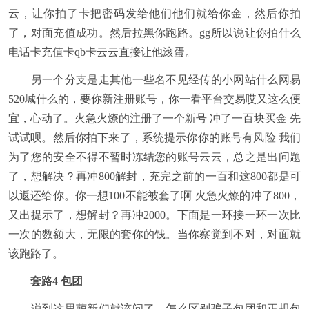
云，让你拍了卡把密码发给他们他们就给你金，然后你拍
了，对面充值成功。然后拉黑你跑路。gg所以说让你拍什么
电话卡充值卡qb卡云云直接让他滚蛋。
另一个分支是走其他一些名不见经传的小网站什么网易
520城什么的，要你新注册账号，你一看平台交易哎又这么便
宜，心动了。火急火燎的注册了一个新号 冲了一百块买金 先
试试呗。然后你拍下来了，系统提示你你的账号有风险 我们
为了您的安全不得不暂时冻结您的账号云云，总之是出问题
了，想解决？再冲800解封，充完之前的一百和这800都是可
以返还给你。你一想100不能被套了啊 火急火燎的冲了800，
又出提示了，想解封？再冲2000。下面是一环接一环一次比
一次的数额大，无限的套你的钱。当你察觉到不对，对面就
该跑路了。
套路4 包团
说到这里萌新们就该问了，怎么区别骗子包团和正规包