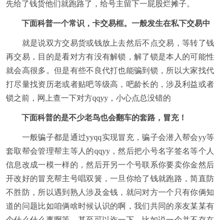
先给了钱货他们就跑路了，给号主留下一屁股烂摊子。
下面科普一个常识，卡交易框。一般发生在私下交易中
就是说双方交易货或钱放上去然后不点交易，等转了钱
再交易，目的是看对方有没有解锁，解了锁是本人的可能性
就会高很多。但是有些不良代打也能骗到锁，所以大家找代
打尽量找资历老或者贴吧等级高，吧龄长的，涉及利益或者
锁之前，网上查一下对方qqyy，小心点总没错的
下面科普的是不少老鸟也会翻车的套路，冒充！
一般骗子都是通过yyqq实现冒充，骗子会潜入帮会yy等
套取帮会管理帮主等人的qqyy，然后把小号名字签名等个人
信息改成一模一样的，然后开另一个号联系你要卖你金然后
开改好的冒充帮主号唱双簧，一旦你给了钱就跑路，简直防
不胜防，所以遇到熟人涉及金钱，就问对方一个只有你俩知
道的问题比如咱俩啥时候认识的啊，我们共同的亲友某某有
个什么什么事啊等，甚至可以诈一下，比如说一个并不存在