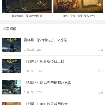
有奖活动：最喜欢的橙武
《炉石传说》新扩展包上线
推荐阅读
网络剧《四海流云》PV首曝
01月20日 10:35
6
《剑网3》新春版今日上线
01月19日 10:44
3
《剑网3》儒风丐帮萝莉COS赏
01月18日 18:55
0
《剑网3》美好秋景截图欣赏