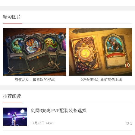
精彩图片
有奖活动：最喜欢的橙武
《炉石传说》新扩展包上线
推荐阅读
剑网3奶毒PVP配装装备选择
01月22日 14:49
1