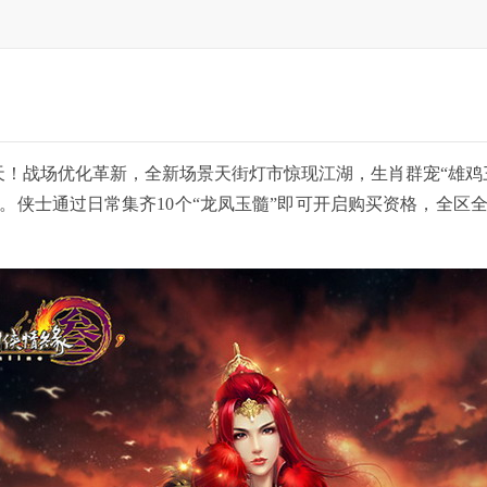
翻天！战场优化革新，全新场景天街灯市惊现江湖，生肖群宠“雄鸡
。侠士通过日常集齐10个“龙凤玉髓”即可开启购买资格，全区