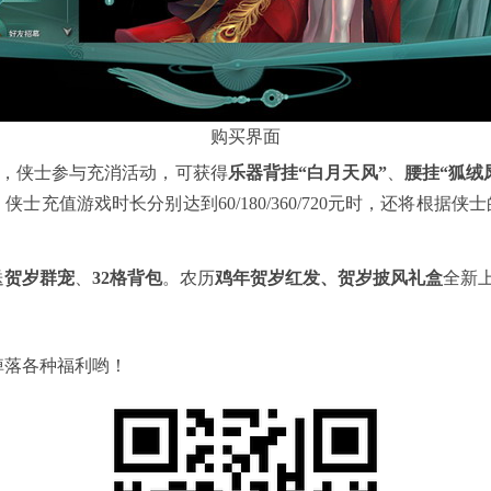
购买界面
，侠士参与充消活动，可获得
乐器背挂“白月天风”
、
腰挂“狐绒
士充值游戏时长分别达到60/180/360/720元时，还将根据
送
贺岁群宠
、
32格背包
。农历
鸡年贺岁红发、贺岁披风礼盒
全新
掉落各种福利哟！