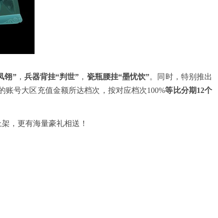
凤翎”
，
兵器背挂“判世”
，
瓷瓶腰挂“墨忧饮”
。同时，特别推出
侠士的账号大区充值金额所达档次，按对应档次100%
等比
分期12个
上架，更有海量豪礼相送！