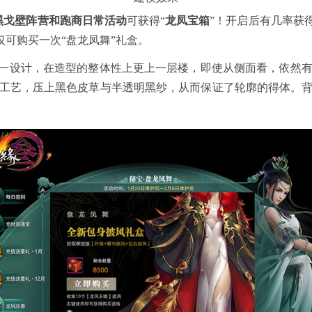
黑戈壁阵营和跑商日常活动
可获得“
龙凤宝箱
”！开启后有几率获
仅可购买一次“盘龙凤舞”礼盒。
统一设计，在造型的整体性上更上一层楼，即使从侧面看，依然
工艺，压上黑色皮草与半透明黑纱，从而保证了轮廓的得体。