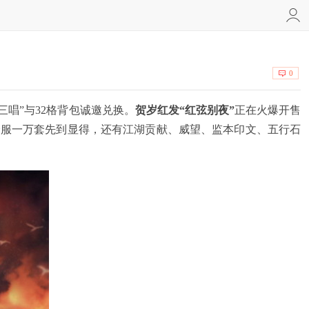
0
三唱”与32格背包诚邀兑换。
贺岁红发“红弦别夜”
正在火爆开售
全服一万套先到显得，还有江湖贡献、威望、监本印文、五行石