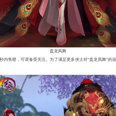
盘龙凤舞
，在半秒内售罄，可谓备受关注。为了满足更多侠士对“盘龙凤舞”