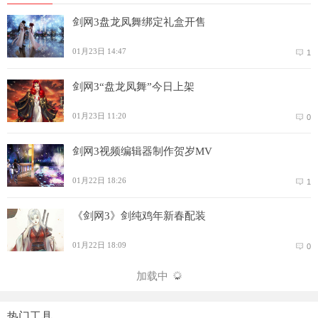
剑网3盘龙凤舞绑定礼盒开售
01月23日 14:47
1
剑网3“盘龙凤舞”今日上架
01月23日 11:20
0
剑网3视频编辑器制作贺岁MV
01月22日 18:26
1
《剑网3》剑纯鸡年新春配装
01月22日 18:09
0
加载中
热门工具