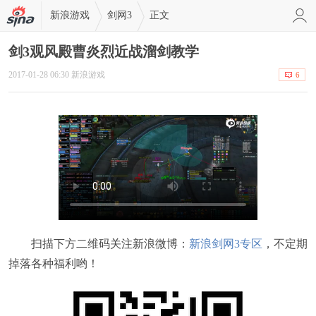
新浪游戏
剑网3
正文
剑3观风殿曹炎烈近战溜剑教学
2017-01-28 06:30 新浪游戏
6
扫描下方二维码关注新浪微博：
新浪剑网3专区
，不定期
掉落各种福利哟！