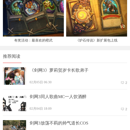
有奖活动：最喜欢的橙武
《炉石传说》新扩展包上线
推荐阅读
《剑网3》萝莉贺岁卡长歌弟子
02月05日 06:30
2
剑网3同人歌曲MC一人饮酒醉
02月04日 18:09
2
剑网3放荡不羁的帅气道长COS