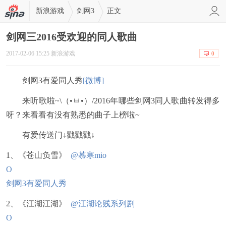
新浪游戏
剑网3
正文
剑网三2016受欢迎的同人歌曲
2017-02-06 15:25 新浪游戏
0
剑网3有爱同人秀
[微博]
来听歌啦~\（•ㅂ•）/2016年哪些剑网3同人歌曲转发得多
呀？来看看有没有熟悉的曲子上榜啦~
有爱传送门↓戳戳戳↓
1、《苍山负雪》
@慕寒mio
O
剑网3有爱同人秀
2、《江湖江湖》
@江湖论贱系列剧
O