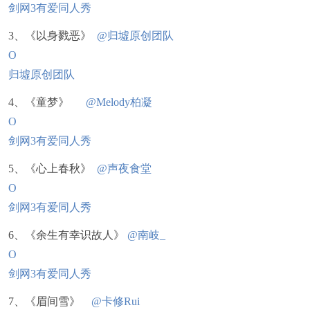
剑网3有爱同人秀
3、《以身戮恶》
@归墟原创团队
O
归墟原创团队
4、《童梦》
@Melody柏凝
O
剑网3有爱同人秀
5、《心上春秋》
@声夜食堂
O
剑网3有爱同人秀
6、《余生有幸识故人》
@南岐_
O
剑网3有爱同人秀
7、《眉间雪》
@卡修Rui