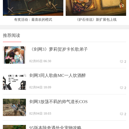
有奖活动：最喜欢的橙武
《炉石传说》新扩展包上线
推荐阅读
《剑网3》萝莉贺岁卡长歌弟子
02月05日 06:30
2
剑网3同人歌曲MC一人饮酒醉
02月04日 18:09
2
剑网3放荡不羁的帅气道长COS
02月04日 18:03
2
95版本除奇遇外全宠物攻略