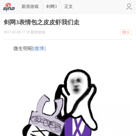
新浪游戏
剑网3
正文
剑网3表情包之皮皮虾我们走
2017-02-06 17:59 新浪游戏
0
微生明昭
[微博]