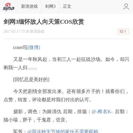
新浪游戏
剑网3
正文
剑网3缅怀故人向天策COS欣赏
2017-02-17 15:38 新浪游戏
0
coser珏
[微博]
又是一年秋风起，当初三人一起征战沙场。如今，却只
剩我一人归……
[回忆总是美好的]
今天把剧情全部发出来。还有很多片子的！就看你们，
点赞，转发，评论都是对我们付出的认可。
摄影，调色：为娘清仇 后期，排版：
@-椎名K-
后勤：
猫小瑞，胖子，千鬼君，弦音。
军爷：
@我这种无节操的家伙不需要昵称