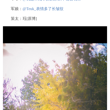
军娘：
@Teuk_表情多了长皱纹
策太：珏[原博]