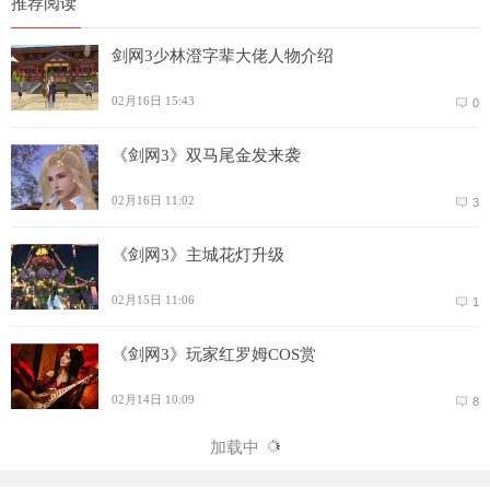
推荐阅读
剑网3少林澄字辈大佬人物介绍
02月16日 15:43
0
《剑网3》双马尾金发来袭
02月16日 11:02
3
《剑网3》主城花灯升级
02月15日 11:06
1
《剑网3》玩家红罗姆COS赏
02月14日 10:09
8
加载中