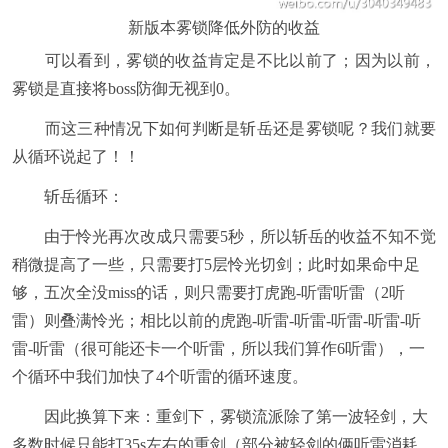
新版本雾锁降低外防的收益
可以看到，雾锁的收益肯定是不比以前了；因为以前，
雾锁是直接将boss防御无视到0。
而这三种情况下如何判断是斩岳还是雾锁呢？我们就要
从循环说起了！！
斩岳循环：
由于怜光再次改成只需要5秒，所以斩岳的收益不知不觉
稍微提高了一些，只需要打5层怜光切剑；此时如果命中足
够，五次全没miss的话，则只需要打虎跑-听雷听雷（2听
雷）则叠满怜光；相比以前的虎跑-听雷-听雷-听雷-听雷-听
雷-听雷（很可能还卡一个听雷，所以我们算作6听雷），一
个循环中我们加快了4个听雷的循环速度。
因此换算下来：重剑下，雾锁流派除了第一波轻剑，大
多数时候只能打35s左右的重剑（部分被轻剑的俩听雷消耗