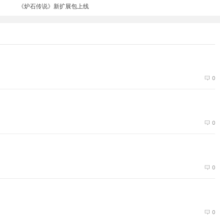
《炉石传说》新扩展包上线
0
0
0
0