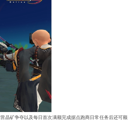
壁阵营晶矿争夺以及每日首次满额完成据点跑商日常任务后还可额