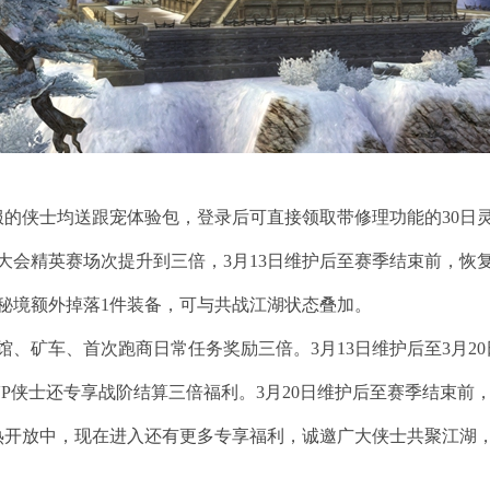
的侠士均送跟宠体验包，登录后可直接领取带修理功能的30日
大会精英赛场次提升到三倍，3月13日维护后至赛季结束前，恢
级秘境额外掉落1件装备，可与共战江湖状态叠加。
馆、矿车、首次跑商日常任务奖励三倍。3月13日维护后至3月2
VP侠士还专享战阶结算三倍福利。3月20日维护后至赛季结束前
开放中，现在进入还有更多专享福利，诚邀广大侠士共聚江湖