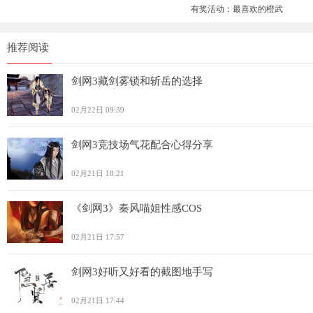
有奖活动：最喜欢的橙武
推荐阅读
剑网3藏剑雾锁和斩岳的选择
02月22日 09:39
剑网3竞技场气花配合心得分享
02月21日 18:21
《剑网3》秦风喵姐性感COS
02月21日 17:57
剑网3好听又好看的截图地手写
02月21日 17:44