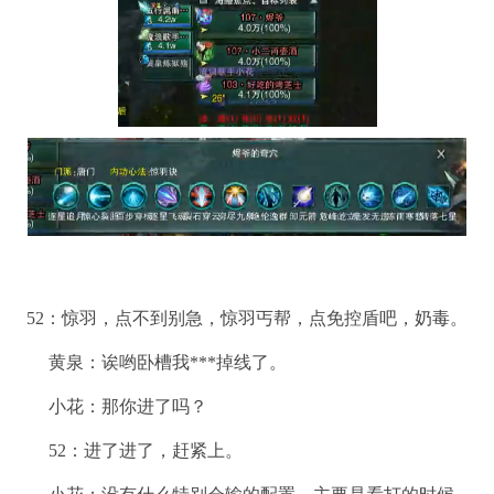
52：惊羽，点不到别急，惊羽丐帮，点免控盾吧，奶毒。
黄泉：诶哟卧槽我***掉线了。
小花：那你进了吗？
52：进了进了，赶紧上。