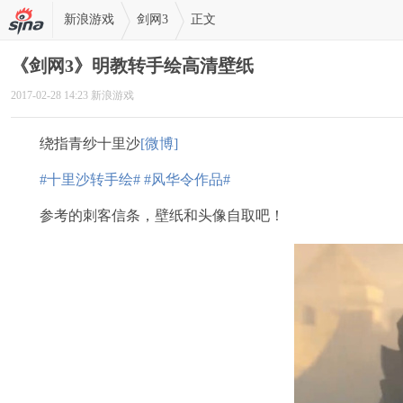
新浪游戏
剑网3
正文
《剑网3》明教转手绘高清壁纸
2017-02-28 14:23 新浪游戏
绕指青纱十里沙
[微博]
#十里沙转手绘#
#风华令作品#
参考的刺客信条，壁纸和头像自取吧！