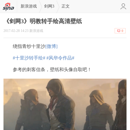
新浪游戏
剑网3
正文
《剑网3》明教转手绘高清壁纸
2017-02-28 14:23 新浪游戏
0
绕指青纱十里沙
[微博]
#十里沙转手绘#
#风华令作品#
参考的刺客信条，壁纸和头像自取吧！