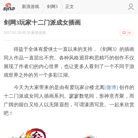
新浪游戏
剑网3
正文
剑网3玩家十二门派成女插画
2017-02-28 09:58 新浪游戏
16
得益于全体有爱侠士一直以来的支持，《剑网3》的插画
同人作品一直层出不穷。各种风格迥异构思精巧的创作不仅
展现了作者们的内心世界，也让更多人看到了一个不同于游
戏世界之外的另一个多彩江湖。
今天为大家带来的是由有爱玩家
@楼北离
[微博]
创作的
十二门派成女同人插画系列。寥寥数笔间，形神意齐聚，而
广阔的留白又给人以无限遐想，可谓潇洒写意。一起来欣赏
吧！