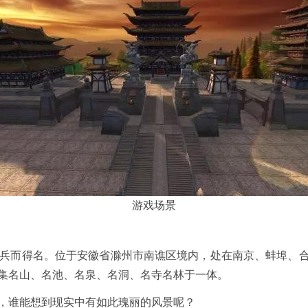
游戏场景
而得名。位于安徽省滁州市南谯区境内，处在南京、蚌埠、合肥
集名山、名池、名泉、名洞、名寺名林于一体。
谁能想到现实中有如此瑰丽的风景呢？