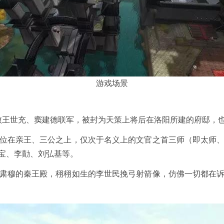
游戏场景
王世充、窦建德联军，被封为天策上将后在洛阳所建的府邸，
在亲王、三公之上，仅次于名义上的文官之首三师（即太师、
宝、李勣、刘弘基等。
穆的秦王殿，栩栩如生的李世民挽弓射箭像，仿佛一切都在诉