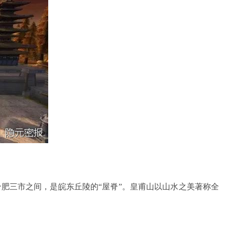
三市之间，是皖东丘陵的“屋脊”。皇甫山以山水之美著称全