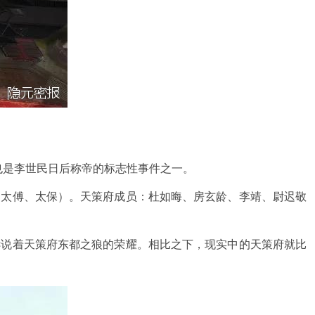
也是李世民日后称帝的标志性事件之一。
太傅、太保）。天策府成员：杜如晦、房玄龄、李靖、尉迟敬
说着天策府东都之狼的荣耀。相比之下，现实中的天策府就比