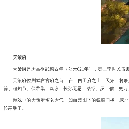
天策府
天策府是唐高祖武德四年（公元621年），秦王李世民击败
天策府位列武官官府之首，在十四卫府之上；天策上将职位
德、程知节、侯君集、秦琼、长孙无忌、柴绍、罗士信、史万
游戏中的天策府恢弘大气，如血残阳下的巍巍门楼，威严肃
较寒酸了。