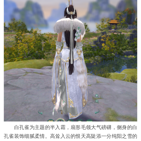
白孔雀为主题的半入霜，扇形毛领大气磅礴，侧身的白
孔雀装饰细腻柔情。高耸入云的恨天高陡添一分纯阳之雪的