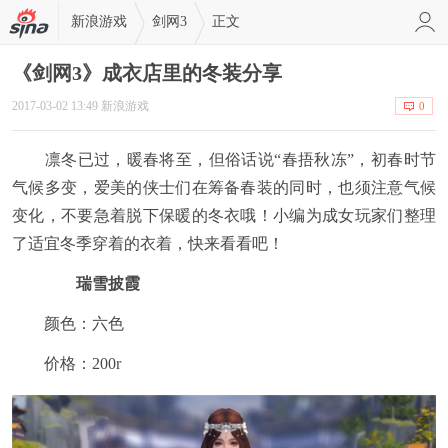
新浪游戏
剑网3
正文
《剑网3》成衣店里的冬装分享
2017-03-02 13:49 新浪游戏
0
凛冬已过，暖春将至，但俗话说“春捂秋冻”，初春时节
气候多变，爱美的侠士们在筹备春装的同时，也须注意气候
变化，不要急着脱下保暖的冬衣哦！小编为成女玩家们整理
了适宜冬季穿着的衣着，快来看看吧！
瑞雪披霞
颜色：六色
价格：200r