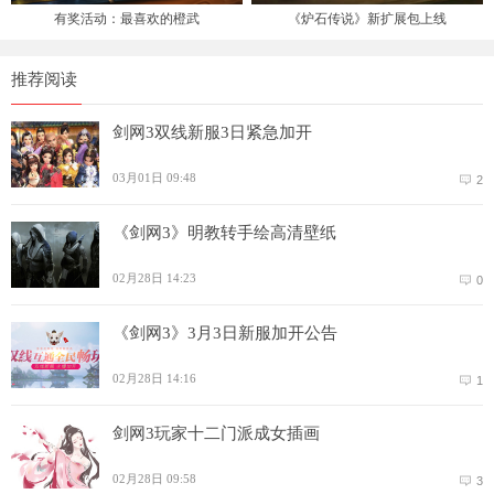
有奖活动：最喜欢的橙武
《炉石传说》新扩展包上线
推荐阅读
剑网3双线新服3日紧急加开
03月01日 09:48
2
《剑网3》明教转手绘高清壁纸
02月28日 14:23
0
《剑网3》3月3日新服加开公告
02月28日 14:16
1
剑网3玩家十二门派成女插画
02月28日 09:58
3