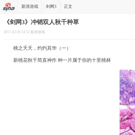
新浪游戏
剑网3
正文
《剑网3》冲销双人秋千种草
2017-03-03 14:52 新浪游戏
桃之夭夭，灼灼其华（一）
新桃花秋千简直神作 种一片属于你的十里桃林