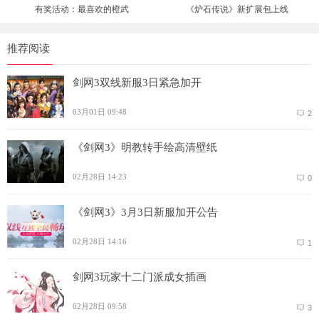
有奖活动：最喜欢的橙武
《炉石传说》新扩展包上线
推荐阅读
剑网3双线新服3日紧急加开
03月01日 09:48
2
《剑网3》明教转手绘高清壁纸
02月28日 14:23
0
《剑网3》3月3日新服加开公告
02月28日 14:16
1
剑网3玩家十二门派成女插画
02月28日 09:58
3