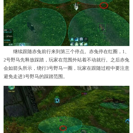
继续跟随赤兔前行来到第三个停点。赤兔停在红圈，1、
2号野马先释放踩踏，玩家在范围外站着不动就行。之后赤兔
会如箭头所示，绕行3号野马一圈，玩家在跟随过程中要注意
避免走进3号野马的踩踏范围。