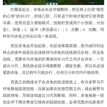
红圈是起点，赤兔会在这停顿数秒，然后身上出现“惬意
的心情”的BUFF，持续三秒。只有这个时候才能对它使用套
马索，使用后进入赛跑模式，技能栏变成四个小技能，分别
是1、加速；2、猛冲（类似聂云）；3、左翻；4、右翻。同
时你与赤兔之间会出现一条连线。
然后赤兔会开始起跑，你必须紧紧跟随，因为成功到达
终点的条件就是你必须保持与赤兔的连线跑完全程，而这条
连线，需要你与赤兔的距离保持在10尺之内才会存在，一旦
超出10尺，系统就会提示绳索断裂，捕捉失败。所以你必须
紧跟赤兔，且过程中只能步行，任何大小轻功均不能使用。
而真正的困难在于在赤兔的前进路线上，有许多野马不
停地释放踩踏技能，玩家如果在技能范围之内，就会被野马
踩踏倒地，导致连线超过10尺而断裂。同时，赤兔每跑一段
也会停下脚步释放它独有的踩踏技能，会将范围内玩家推开