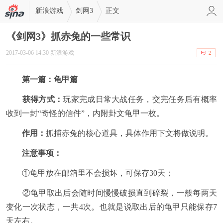
新浪游戏
剑网3
正文
《剑网3》抓赤兔的一些常识
2017-03-06 14:30 新浪游戏
2
第一篇：龟甲篇
获得方式：
玩家完成日常大战任务，交完任务后有概率
收到一封“奇怪的信件”，内附卦文龟甲一枚。
作用：
抓捕赤兔的核心道具，具体作用下文将做说明。
注意事项：
①龟甲放在邮箱里不会损坏，可保存30天；
②龟甲取出后会随时间慢慢破损直到碎裂，一般每两天
变化一次状态，一共4次。也就是说取出后的龟甲只能保存7
天左右。