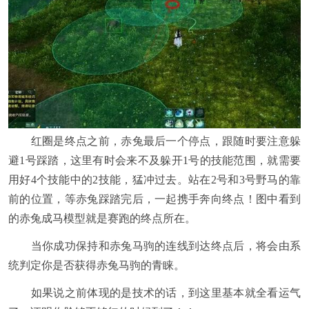
红圈是终点之前，赤兔最后一个停点，跟随时要注意躲
避1号踩踏，这里有时会来不及躲开1号的技能范围，就需要
用好4个技能中的2技能，猛冲过去。站在2号和3号野马的靠
前的位置，等赤兔踩踏完后，一起携手奔向终点！图中看到
的赤兔成马模型就是赛跑的终点所在。
当你成功保持和赤兔马驹的连线到达终点后，将会由系
统判定你是否获得赤兔马驹的青睐。
如果说之前体现的是技术的话，到这里基本就全看运气