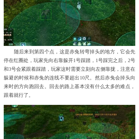
随后来到第四个点，这是赤兔转弯掉头的地方，它会先
停在红圈处，玩家先向右靠躲开1号踩踏，1号踩完之后，2号
和3号会紧跟着踩踏，玩家这时需要立刻向左侧靠拢，注意在
躲避的时候和赤兔的连线不要超出10尺。然后赤兔会掉头向
来时的方向跑回去。回去的路上基本没有什么太多的难点，
跟着就行了。