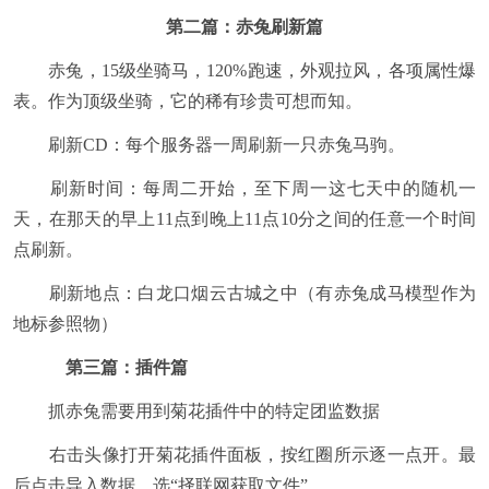
第二篇：赤兔刷新篇
赤兔，15级坐骑马，120%跑速，外观拉风，各项属性爆
表。作为顶级坐骑，它的稀有珍贵可想而知。
刷新CD：每个服务器一周刷新一只赤兔马驹。
刷新时间：每周二开始，至下周一这七天中的随机一
天，在那天的早上11点到晚上11点10分之间的任意一个时间
点刷新。
刷新地点：白龙口烟云古城之中（有赤兔成马模型作为
地标参照物）
第三篇：插件篇
抓赤兔需要用到菊花插件中的特定团监数据
右击头像打开菊花插件面板，按红圈所示逐一点开。最
后点击导入数据，选“择联网获取文件”。