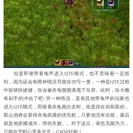
但是即便带着龟甲进入QTE模式，也不意味着一定抓
到，因为还会有两种情况导致你功亏一篑，一种是QTE过程
中按错快捷键，你会被赤兔狠狠滴甩下马背。此时，你大概
有剁手的冲动了吧~另一种情况，是有其他带龟甲的玩家也
进入QTE模式，而骑着赤兔跑出去时，他是排在你前面的，
那么他将会获得赤兔抓捕的优先权，只要他没有出错，最后
就是他抓捕成功，而你失败。。对于这点，谁也无能为力，
只能在平时心里多念念：GWW好帅！