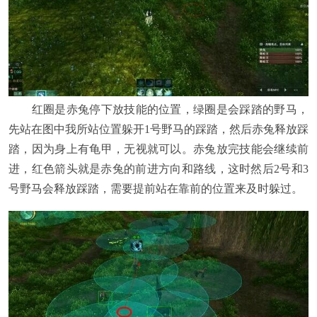
红圈是赤兔停下放技能的位置，绿圈是会踩踏的野马，
先站在图中我所站位置躲开1号野马的踩踏，然后赤兔释放踩
踏，因为身上有龟甲，无视就可以。赤兔放完技能会继续前
进，红色箭头就是赤兔的前进方向和路线，这时然后2号和3
号野马会释放踩踏，需要提前站在靠前的位置来及时躲过。