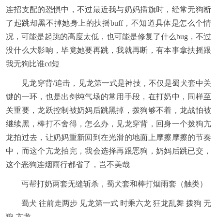
连招支配的恐惧中，不过最近我与奶妈插旗时，经常无狗断
了起跳却黑不掉她身上的扶摇buff，不知道具体是怎么个情
况，可能是起跳的高度太低，也可能是修复了什么bug，不过
没什么大影响，毕竟她要再跳，我就再断，有本事拿扶摇跟
我无狗比谁cd短
见龙穿背/追击，见龙第一式是神技，不仅是蜀犬套中关
键的一环，也是出剑纯气场的常用手段，在打奶中，同样至
关重要，龙跃控制被奶妈后跳黑掉，拨狗够不着，龙战怕被
继续黑，棒打不舍得，怎么办，见龙穿背，回身一个拨狗亢
龙拍过去，让奶妈重新回到在光滑的地面上摩擦摩擦的节奏
中，而这个亢龙拍完，我会选择再跟恶狗，奶妈后跳已交，
这个恶狗连烟雨行都省了，岂不美哉
丐帮打奶两套无缝斩杀，蜀犬套和棒打烟雨套（触类）
蜀犬 往前走两步 见龙第一式 时乘六龙 狂龙乱舞 拨狗 无
狗 亢龙