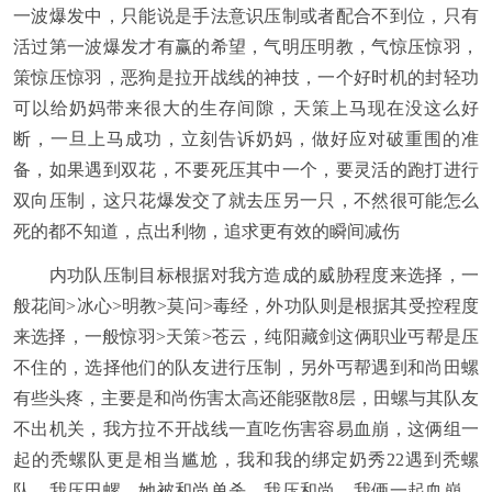
一波爆发中，只能说是手法意识压制或者配合不到位，只有
活过第一波爆发才有赢的希望，气明压明教，气惊压惊羽，
策惊压惊羽，恶狗是拉开战线的神技，一个好时机的封轻功
可以给奶妈带来很大的生存间隙，天策上马现在没这么好
断，一旦上马成功，立刻告诉奶妈，做好应对破重围的准
备，如果遇到双花，不要死压其中一个，要灵活的跑打进行
双向压制，这只花爆发交了就去压另一只，不然很可能怎么
死的都不知道，点出利物，追求更有效的瞬间减伤
内功队压制目标根据对我方造成的威胁程度来选择，一
般花间>冰心>明教>莫问>毒经，外功队则是根据其受控程度
来选择，一般惊羽>天策>苍云，纯阳藏剑这俩职业丐帮是压
不住的，选择他们的队友进行压制，另外丐帮遇到和尚田螺
有些头疼，主要是和尚伤害太高还能驱散8层，田螺与其队友
不出机关，我方拉不开战线一直吃伤害容易血崩，这俩组一
起的秃螺队更是相当尴尬，我和我的绑定奶秀22遇到秃螺
队，我压田螺，她被和尚单杀，我压和尚，我俩一起血崩，