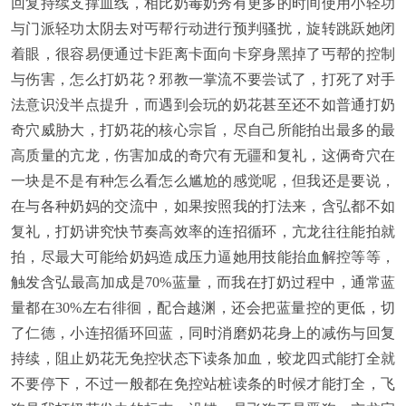
回复持续支撑血线，相比奶毒奶秀有更多的时间使用小轻功
与门派轻功太阴去对丐帮行动进行预判骚扰，旋转跳跃她闭
着眼，很容易便通过卡距离卡面向卡穿身黑掉了丐帮的控制
与伤害，怎么打奶花？邪教一掌流不要尝试了，打死了对手
法意识没半点提升，而遇到会玩的奶花甚至还不如普通打奶
奇穴威胁大，打奶花的核心宗旨，尽自己所能拍出最多的最
高质量的亢龙，伤害加成的奇穴有无疆和复礼，这俩奇穴在
一块是不是有种怎么看怎么尴尬的感觉呢，但我还是要说，
在与各种奶妈的交流中，如果按照我的打法来，含弘都不如
复礼，打奶讲究快节奏高效率的连招循环，亢龙往往能拍就
拍，尽最大可能给奶妈造成压力逼她用技能抬血解控等等，
触发含弘最高加成是70%蓝量，而我在打奶过程中，通常蓝
量都在30%左右徘徊，配合越渊，还会把蓝量控的更低，切
了仁德，小连招循环回蓝，同时消磨奶花身上的减伤与回复
持续，阻止奶花无免控状态下读条加血，蛟龙四式能打全就
不要停下，不过一般都在免控站桩读条的时候才能打全，飞