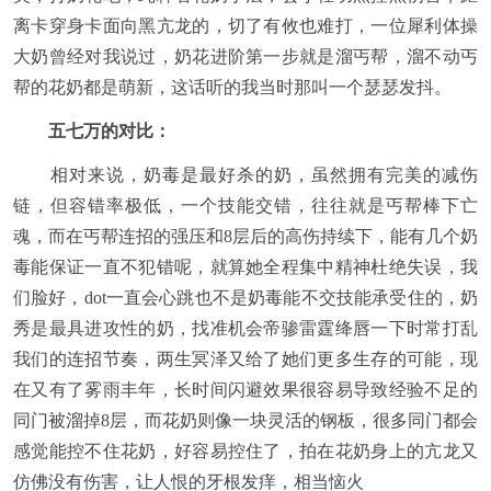
离卡穿身卡面向黑亢龙的，切了有攸也难打，一位犀利体操
大奶曾经对我说过，奶花进阶第一步就是溜丐帮，溜不动丐
帮的花奶都是萌新，这话听的我当时那叫一个瑟瑟发抖。
五七万的对比：
相对来说，奶毒是最好杀的奶，虽然拥有完美的减伤
链，但容错率极低，一个技能交错，往往就是丐帮棒下亡
魂，而在丐帮连招的强压和8层后的高伤持续下，能有几个奶
毒能保证一直不犯错呢，就算她全程集中精神杜绝失误，我
们脸好，dot一直会心跳也不是奶毒能不交技能承受住的，奶
秀是最具进攻性的奶，找准机会帝骖雷霆绛唇一下时常打乱
我们的连招节奏，两生冥泽又给了她们更多生存的可能，现
在又有了雾雨丰年，长时间闪避效果很容易导致经验不足的
同门被溜掉8层，而花奶则像一块灵活的钢板，很多同门都会
感觉能控不住花奶，好容易控住了，拍在花奶身上的亢龙又
仿佛没有伤害，让人恨的牙根发痒，相当恼火