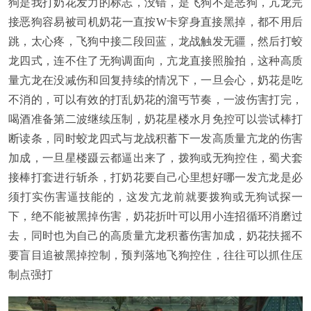
狗是我打奶花发力的标志，没错，是飞狗不是恶狗，亢龙完
接恶狗容易被司机奶花一直按W卡穿身直接黑掉，都不用后
跳，太心疼，飞狗中接二段回蓝，龙战触发无疆，然后打蛟
龙四式，连不住了无狗调面向，亢龙直接照脸拍，这种高质
量亢龙在没减伤和回复持续的情况下，一旦会心，奶花是吃
不消的，可以有效的打乱奶花的溜丐节奏，一波伤害打完，
喝酒准备第二波继续压制，奶花星楼水月免控可以尝试棒打
断读条，同时蛟龙四式与龙战积蓄下一发高质量亢龙的伤害
加成，一旦星楼蹑云都逼出来了，拨狗或无狗控住，蜀犬套
接棒打套进行斩杀，打奶花要自己心里想好哪一发亢龙是必
须打实伤害逼技能的，这发亢龙前就要拨狗或无狗试探一
下，绝不能被黑掉伤害，奶花折叶可以用小连招循环消磨过
去，同时也为自己的高质量亢龙积蓄伤害加成，奶花扶摇不
要盲目追被黑掉控制，预判落地飞狗控住，往往可以抓住压
制点强打