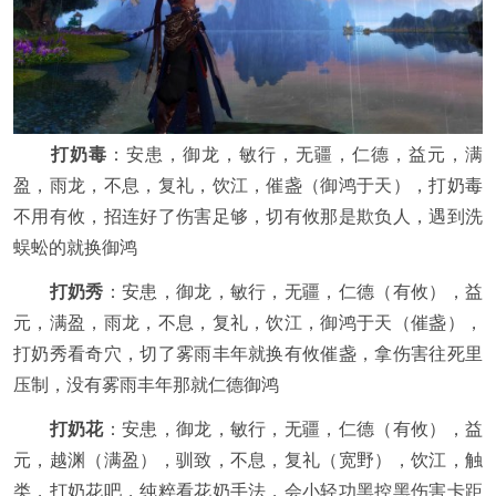
打奶毒
：安患，御龙，敏行，无疆，仁德，益元，满
盈，雨龙，不息，复礼，饮江，催盏（御鸿于天），打奶毒
不用有攸，招连好了伤害足够，切有攸那是欺负人，遇到洗
蜈蚣的就换御鸿
打奶秀
：安患，御龙，敏行，无疆，仁德（有攸），益
元，满盈，雨龙，不息，复礼，饮江，御鸿于天（催盏），
打奶秀看奇穴，切了雾雨丰年就换有攸催盏，拿伤害往死里
压制，没有雾雨丰年那就仁德御鸿
打奶花
：安患，御龙，敏行，无疆，仁德（有攸），益
元，越渊（满盈），驯致，不息，复礼（宽野），饮江，触
类，打奶花吧，纯粹看花奶手法，会小轻功黑控黑伤害卡距