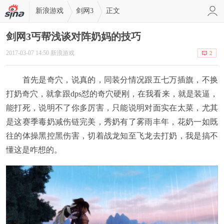
新浪游戏
剑网3
正文
剑网3丐帮浅谈对阵奶妈的技巧
2017-03-07 14:50 新浪游戏
2
首先是奇穴，说真的，同装分情况跟五七万插旗，不换
打奶奇穴，就拿跟dps怼的奇穴硬刚，在我看来，就是装逼，
能打死，说明不了你多厉害，只能说明对面实在太菜，尤其
是这赛季毒奶减伤链完美，秀奶有了雾雨丰年，花奶一如既
往的体操黑控黑伤害，切着战龙知至飞龙去打奶，我是搞不
懂这是咋想的。