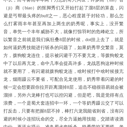
（ji）商（biao）的抠脚秀们又开始打起了溜8层的算盘，闪
避是丐帮最头疼的buff之一，恶心程度甚于封轻功，那么怎
么打雾雨丰年甚至再加上两生的奶秀呢，事实上，没开繁
音，单凭一个丰年威胁不大，就像打惊羽时的危峰屹立，所
以繁音之前就是我们疯狂叠8层的时候，dot挂上去了，就是
如何逼奶秀技能进行斩杀的问题了，如果奶秀早交繁音，莫
方，拨狗蛟龙连住，提示被闪避千万不要亢龙，等拨狗蛟龙
中了以后再亢龙，命中几率会提高许多，龙战恶狗这种时候
就不要用了，有闪避就拨狗蛟龙连，啥时候打中啥时候接亢
龙，烟雨蹑云不要省，可配合见龙使用，奶秀带着闪避的时
候一定会想要跟你拉开距离溜掉8层，追击不稳很容易就会被
溜掉，另外六龙棒打也可以控闪避，但是吧，我是觉得有点
浪费，一个是蜀犬套连招中一环，一个等奶秀蹑云交了可以
打反击，只要有把握8层不掉，棒打六龙我能省则省，没有闪
避的时候小连招玩命的交，尽全力逼她用技能，交踏请读酒
中仙，再逼出蹑云，准备蜀犬套斩杀，奶秀带控不要慌，老