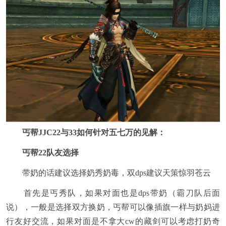
丐帮JJC22与33如何针对五七万的见解：
丐帮22队友选择
带奶的话建议选择奶秀奶毒，双dps建议天策惊羽苍云
首先是丐秀队，如果对面也是dps带奶（霸刀队后面
说），一般是选择双方换奶，丐帮可以像插旗一样与奶妈进
行友好交流，如果对面是不拿大cw的藏剑可以考虑打奶奇