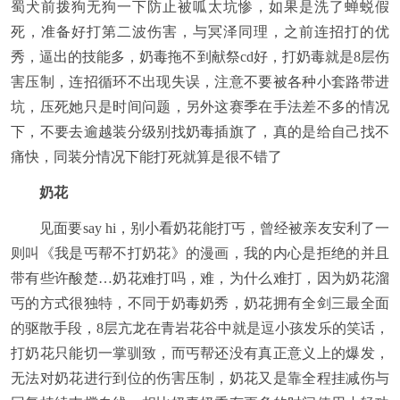
蜀犬前拨狗无狗一下防止被呱太坑惨，如果是洗了蝉蜕假
死，准备好打第二波伤害，与冥泽同理，之前连招打的优
秀，逼出的技能多，奶毒拖不到献祭cd好，打奶毒就是8层伤
害压制，连招循环不出现失误，注意不要被各种小套路带进
坑，压死她只是时间问题，另外这赛季在手法差不多的情况
下，不要去逾越装分级别找奶毒插旗了，真的是给自己找不
痛快，同装分情况下能打死就算是很不错了
奶花
见面要say hi，别小看奶花能打丐，曾经被亲友安利了一
则叫《我是丐帮不打奶花》的漫画，我的内心是拒绝的并且
带有些许酸楚…奶花难打吗，难，为什么难打，因为奶花溜
丐的方式很独特，不同于奶毒奶秀，奶花拥有全剑三最全面
的驱散手段，8层亢龙在青岩花谷中就是逗小孩发乐的笑话，
打奶花只能切一掌驯致，而丐帮还没有真正意义上的爆发，
无法对奶花进行到位的伤害压制，奶花又是靠全程挂减伤与