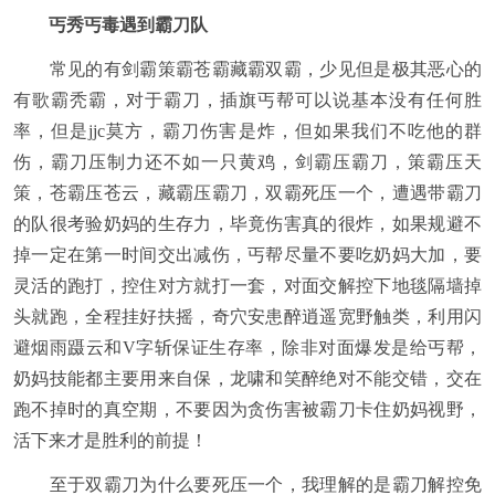
丐秀丐毒遇到霸刀队
常见的有剑霸策霸苍霸藏霸双霸，少见但是极其恶心的
有歌霸秃霸，对于霸刀，插旗丐帮可以说基本没有任何胜
率，但是jjc莫方，霸刀伤害是炸，但如果我们不吃他的群
伤，霸刀压制力还不如一只黄鸡，剑霸压霸刀，策霸压天
策，苍霸压苍云，藏霸压霸刀，双霸死压一个，遭遇带霸刀
的队很考验奶妈的生存力，毕竟伤害真的很炸，如果规避不
掉一定在第一时间交出减伤，丐帮尽量不要吃奶妈大加，要
灵活的跑打，控住对方就打一套，对面交解控下地毯隔墙掉
头就跑，全程挂好扶摇，奇穴安患醉逍遥宽野触类，利用闪
避烟雨蹑云和V字斩保证生存率，除非对面爆发是给丐帮，
奶妈技能都主要用来自保，龙啸和笑醉绝对不能交错，交在
跑不掉时的真空期，不要因为贪伤害被霸刀卡住奶妈视野，
活下来才是胜利的前提！
至于双霸刀为什么要死压一个，我理解的是霸刀解控免