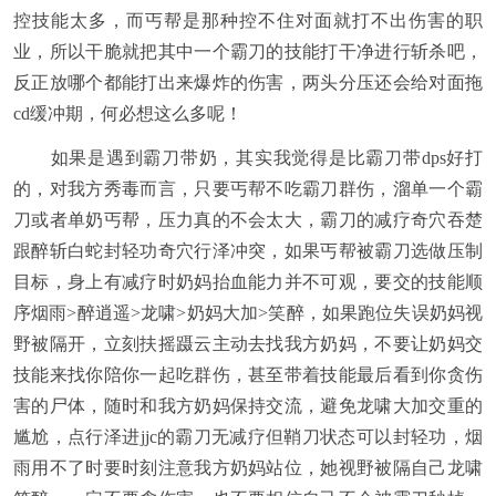
控技能太多，而丐帮是那种控不住对面就打不出伤害的职
业，所以干脆就把其中一个霸刀的技能打干净进行斩杀吧，
反正放哪个都能打出来爆炸的伤害，两头分压还会给对面拖
cd缓冲期，何必想这么多呢！
如果是遇到霸刀带奶，其实我觉得是比霸刀带dps好打
的，对我方秀毒而言，只要丐帮不吃霸刀群伤，溜单一个霸
刀或者单奶丐帮，压力真的不会太大，霸刀的减疗奇穴吞楚
跟醉斩白蛇封轻功奇穴行泽冲突，如果丐帮被霸刀选做压制
目标，身上有减疗时奶妈抬血能力并不可观，要交的技能顺
序烟雨>醉逍遥>龙啸>奶妈大加>笑醉，如果跑位失误奶妈视
野被隔开，立刻扶摇蹑云主动去找我方奶妈，不要让奶妈交
技能来找你陪你一起吃群伤，甚至带着技能最后看到你贪伤
害的尸体，随时和我方奶妈保持交流，避免龙啸大加交重的
尴尬，点行泽进jjc的霸刀无减疗但鞘刀状态可以封轻功，烟
雨用不了时要时刻注意我方奶妈站位，她视野被隔自己龙啸