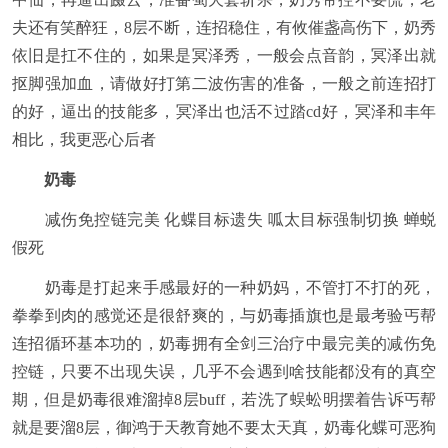
夫还有笑醉狂，8层不断，连招稳住，有攸催盏高伤下，奶秀
依旧是扛不住的，如果是冥泽秀，一般会点音韵，冥泽出就
抠脚强加血，请做好打第二波伤害的准备，一般之前连招打
的好，逼出的技能多，冥泽出也活不过踏cd好，冥泽和丰年
相比，我更恶心后者
奶毒
减伤免控链完美 化蝶目标遗失 呱太目标强制切换 蝉蜕
假死
奶毒是打起来手感最好的一种奶妈，不管打不打的死，
拳拳到肉的感觉还是很舒爽的，与奶毒插旗也是最考验丐帮
连招循环基本功的，奶毒拥有全剑三治疗中最完美的减伤免
控链，只要不出现失误，几乎不会遇到啥技能都没有的真空
期，但是奶毒很难溜掉8层buff，若洗了蜈蚣明摆着告诉丐帮
就是要溜8层，御鸿于天教育她不要太天真，奶毒化蝶可恶狗