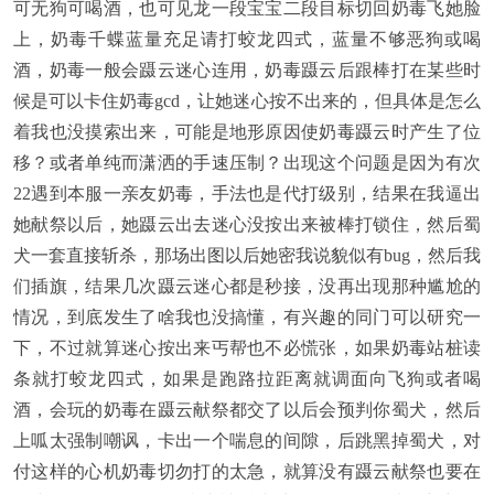
可无狗可喝酒，也可见龙一段宝宝二段目标切回奶毒飞她脸
上，奶毒千蝶蓝量充足请打蛟龙四式，蓝量不够恶狗或喝
酒，奶毒一般会蹑云迷心连用，奶毒蹑云后跟棒打在某些时
候是可以卡住奶毒gcd，让她迷心按不出来的，但具体是怎么
着我也没摸索出来，可能是地形原因使奶毒蹑云时产生了位
移？或者单纯而潇洒的手速压制？出现这个问题是因为有次
22遇到本服一亲友奶毒，手法也是代打级别，结果在我逼出
她献祭以后，她蹑云出去迷心没按出来被棒打锁住，然后蜀
犬一套直接斩杀，那场出图以后她密我说貌似有bug，然后我
们插旗，结果几次蹑云迷心都是秒接，没再出现那种尴尬的
情况，到底发生了啥我也没搞懂，有兴趣的同门可以研究一
下，不过就算迷心按出来丐帮也不必慌张，如果奶毒站桩读
条就打蛟龙四式，如果是跑路拉距离就调面向飞狗或者喝
酒，会玩的奶毒在蹑云献祭都交了以后会预判你蜀犬，然后
上呱太强制嘲讽，卡出一个喘息的间隙，后跳黑掉蜀犬，对
付这样的心机奶毒切勿打的太急，就算没有蹑云献祭也要在