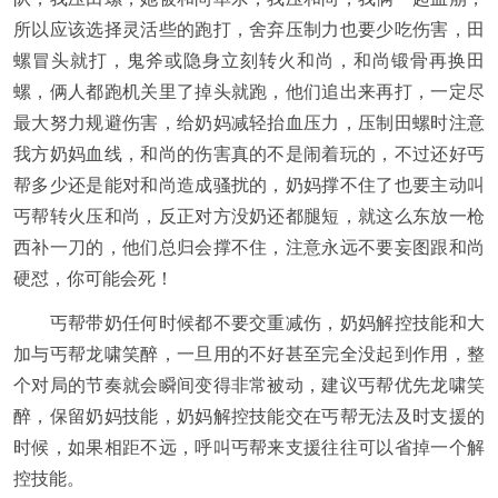
所以应该选择灵活些的跑打，舍弃压制力也要少吃伤害，田
螺冒头就打，鬼斧或隐身立刻转火和尚，和尚锻骨再换田
螺，俩人都跑机关里了掉头就跑，他们追出来再打，一定尽
最大努力规避伤害，给奶妈减轻抬血压力，压制田螺时注意
我方奶妈血线，和尚的伤害真的不是闹着玩的，不过还好丐
帮多少还是能对和尚造成骚扰的，奶妈撑不住了也要主动叫
丐帮转火压和尚，反正对方没奶还都腿短，就这么东放一枪
西补一刀的，他们总归会撑不住，注意永远不要妄图跟和尚
硬怼，你可能会死！
丐帮带奶任何时候都不要交重减伤，奶妈解控技能和大
加与丐帮龙啸笑醉，一旦用的不好甚至完全没起到作用，整
个对局的节奏就会瞬间变得非常被动，建议丐帮优先龙啸笑
醉，保留奶妈技能，奶妈解控技能交在丐帮无法及时支援的
时候，如果相距不远，呼叫丐帮来支援往往可以省掉一个解
控技能。