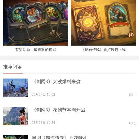
有奖活动：最喜欢的橙武
《炉石传说》新扩展包上线
推荐阅读
《剑网3》大波爆料来袭
03月07日 10:02
1
《剑网3》花朝节本周开启
03月06日 10:58
1
网剧《四海流云》片花献礼