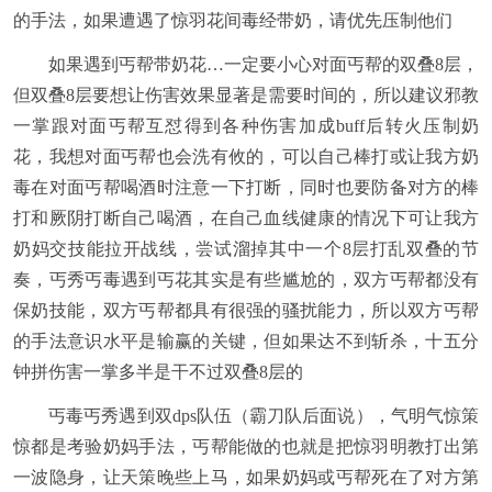
的手法，如果遭遇了惊羽花间毒经带奶，请优先压制他们
如果遇到丐帮带奶花…一定要小心对面丐帮的双叠8层，
但双叠8层要想让伤害效果显著是需要时间的，所以建议邪教
一掌跟对面丐帮互怼得到各种伤害加成buff后转火压制奶
花，我想对面丐帮也会洗有攸的，可以自己棒打或让我方奶
毒在对面丐帮喝酒时注意一下打断，同时也要防备对方的棒
打和厥阴打断自己喝酒，在自己血线健康的情况下可让我方
奶妈交技能拉开战线，尝试溜掉其中一个8层打乱双叠的节
奏，丐秀丐毒遇到丐花其实是有些尴尬的，双方丐帮都没有
保奶技能，双方丐帮都具有很强的骚扰能力，所以双方丐帮
的手法意识水平是输赢的关键，但如果达不到斩杀，十五分
钟拼伤害一掌多半是干不过双叠8层的
丐毒丐秀遇到双dps队伍（霸刀队后面说），气明气惊策
惊都是考验奶妈手法，丐帮能做的也就是把惊羽明教打出第
一波隐身，让天策晚些上马，如果奶妈或丐帮死在了对方第