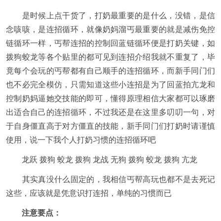
是时候上点干货了，打奶最重要的是什么，没错，是信
念咳咳，是连招循环，就像奶妈溜丐最重要的就是减伤免控
链循环一样，丐帮连招的控制回蓝链循环便是打奶关键，如
拨狗蛟龙等各个贴里的都可见到连招介绍我就不重复了，毕
竟每个会玩的丐帮都有自己顺手的连招循环，而新手同门们
也不必完全模仿，只需知道这些小连招是为了回蓝拍亢龙和
控制奶妈逼她交技能的即可，懂得原理相信大家都可以琢磨
出适合自己的连招循环，不过我还是在这里多叨叨一句，对
于自身僵直高于对方僵直的技能，新手同门们打奶时请谨慎
使用，说一下我个人打奶习惯的连招循环吧
龙跃 拨狗 蛟龙 拨狗 龙战 无狗 拨狗 蛟龙 拨狗 亢龙
其实真没什么固定的，我相信丐帮高玩也都不是去死记
这些，应该就是凭意识打连招，单纯的习惯而已
注意要点：