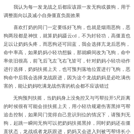
我认为每一发龙战之后都应该跟一发无狗或拨狗，用于
调整面向以及减小自身僵直负面效果
喜欢打奶的同门一定要练好飞狗，也就是烟雨恶狗，恶
狗两段都是神技，就算奶妈蹑云cd，不为封轻功，高僵直也
足以让奶妈头疼，而恶狗还可回蓝，我会选择亢龙后恶狗，
命中率高，如果奶妈小轻功想躲，那就瞬间改为飞狗，命中
率依旧很高，前飞后飞左飞右飞皆可，针对奶妈小轻功动作
进行选择，奶妈扶摇上天，也可预判落地位置进行飞狗，恶
狗命中后我会选择龙战跟进，因为这个龙战奶妈是必吃满伤
害的，能让奶妈吃满龙战伤害的机会都不应该错过
无狗预判扶摇，当奶妈身上没免控又与丐帮拉开5尺距离
的时候很有可能会挂扶摇上天，用小轻功规避伤害黑掉丐帮
追击控制，如果同门觉得自己意识到位的情况下，请预判无
狗，起跳一瞬间无狗可以把奶妈扶摇黑掉，同时奶妈还在僵
直状态，龙战或者龙跃跟进，奶妈又会进入到被丐帮绵长小