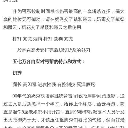
作为丐帮控制时间最长伤害最高的一套斩杀连招，蜀犬
套的地位无可撼动，请在奶秀交了踏和蹑云，奶毒交了献祭
和蹑云，奶花交了星楼和蹑云之后使用
棒打 亢龙 烟雨 棒打 拨狗 亢龙
一般是在蜀犬套打完后却没斩杀的补刀
五七万各自应对丐帮的特点和方式：
奶秀
腿长 高闪避 进攻性强 有控制技 冥泽假死
90年代的奶秀扶摇起跳绕背雷 耐夜抠脚瞬间跑没影，追
过去又是后跳黑掉一个棒打，给你上个绛唇，蹑云再跑，简
直是溜你8层老娘都不用开踏，直到95赛季我派技术人员研发
出大招御鸿于天，才镇压住抠脚秀们嚣张的气焰，然而好景
不长，而今雾雨丰年两个万恶的奇穴问世，许多高（xin）智