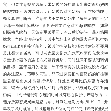
穴，但要注意规避风车，带奶秀的好处是逼出来对面奶妈的
解控技能不必纠结蹑云，让奶秀给对面奶妈上个封轻功即可
蜀犬套进行斩杀，注意蜀犬不要被奶妈中了绛唇后的蹑云定
身那一瞬间卡掉就好，但斩杀时要注意对面dps的骚扰，如藏
剑探梅风吹荷，天策定军破重围，苍云盾护决斗，霸刀墙圈
擒龙，气纯山河等技能，其中气纯山河瞬间蜀犬是可以把奶
妈打出山河直接斩杀的，被其他控制技能骚扰时建议不要用
常规蜀犬套斩杀，可以考虑蜀犬见龙亢龙恶狗两段亢龙这种
尽量保持霸体的连招方式进行斩杀，同时注意不要被嘲讽切
换目标，至于霸刀的墙圈…除了亏节奏的扶摇我也没有很好
的办法应对，丐毒队同理，只不过需要把对面奶妈的解控和
蹑云都逼出来才能进行斩杀，好处是奶毒比奶秀更有存活
率，留给丐帮打奶的时间相对丐秀较长，枯残可以打断对面
奶妈，且丐帮进行斩杀连招时可以有迷心保护，若是敌方dps
选择放弃怼奶妈而是怼丐帮，时刻注意对方dps身上buff，开
爆发了及时规避，所以也建议各位同门打22使用御鸿双叠8层