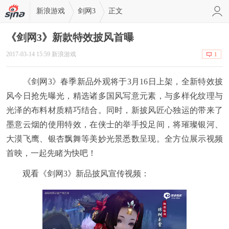
新浪游戏
剑网3
正文
《剑网3》新款特效披风首曝
2017-03-14 15:59 新浪游戏
1
《剑网3》春季新品外观将于3月16日上架，全新特效披
风今日抢先曝光，精选诸多国风写意元素，与多样化纹理与
光泽的布料材质精巧结合。同时，新披风匠心独运的带来了
墨意云烟的使用特效，在侠士的举手投足间，将璀璨银河、
大漠飞鹰、银杏飘舞等美妙光景悉数呈现。全方位展示视频
首映，一起先睹为快吧！
观看《剑网3》新品披风宣传视频：