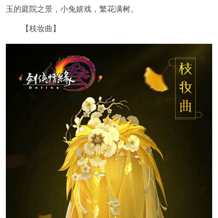
玉的庭院之景，小兔嬉戏，繁花满树。
【枝妆曲】