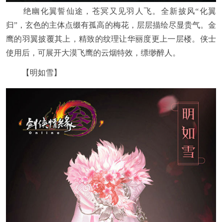
绝幽化翼誓仙途，苍冥又见羽人飞。全新披风“化翼
归”，玄色的主体点缀有孤高的梅花，层层描绘尽显贵气。金
鹰的羽翼披覆其上，精致的纹理让华丽度更上一层楼。侠士
使用后，可展开大漠飞鹰的云烟特效，缥缈醉人。
【明如雪】