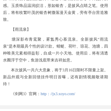
感。玉质饰品温润皎洁，形如银杏，是披风点睛之笔。使用
后，将有枝繁叶茂的银杏树撒落漫天金黄，旁有亭台营造雅
致。
【雨流泉】
塘深影布青鸾聚，雾氲秀心慕流泉。全新披风“雨流
泉”是本期最具个性的设计款。蜻蜓、荷叶、琼花、池塘，四
种唯美元素相得益彰，自成一片小天地。使用后，将有清透
水圈浮于空中，鱼游浅底带来吉祥如意。
本次披风一共六大意象，将于3月16日限时不限量上架。
新品外观与全新回馈挂件明日首曝，还有剧情视频敬请期
待！
《剑网3》官网：
http：//jx3.xoyo.com/