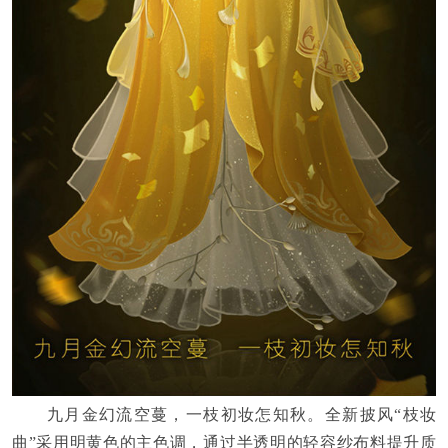
九月金幻流空蔓，一枝初妆怎知秋。全新披风“枝妆
曲”采用明黄色的主色调，通过半透明的轻容纱布料提升质