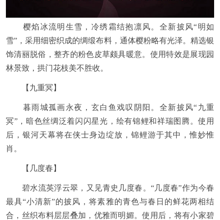
樱焰冰流明生雪，冷绣霜结抱凛风。全新披风“明如
雪”，采用细密织成的绸缎布料，通体樱粉略有光泽。精选银
饰清丽脱俗，整齐的粉色皮草颇具暖意。使用特效是展现园
林景致，拱门花枝美不胜收。
【九重冥】
暮雨城孤画永夜，玄白鱼戏叹阴阳。全新披风“九重
冥”，暗色丝绸泛着闪闪星光，绘有锦鲤和祥瑞图腾。使用
后，银河天幕将在侠士身边绽放，锦鲤游于其中，惟妙惟
肖。
【几度春】
碧水流英浮云翠，又见青史几度春。“几度春”作为今春
最具“小清新”的披风，将素雅的青色与春日的鲜花两相结
合，丝织布料层层叠加，优雅而明媚。使用后，将有小家碧