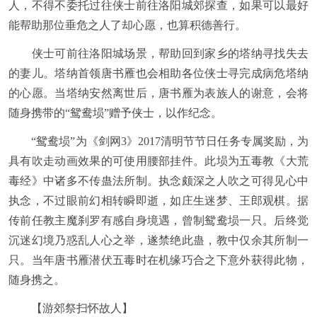
人，不得不委托过往侠士前往洛阳城郊探查，如果可以最好
能帮助那位垂危之人了却心愿，也算积德善行。
侠士可前往洛阳城场景，帮助回到家乡的塔纳寻找失去
的妻儿。塔纳首领唐书雁也会相助各位侠士寻完成病危塔纳
的心愿。当塔纳安然离世后，唐书雁为表族人的谢意，会将
随身携带的“鸳鸯埙”赠予侠士，以作纪念。
“鸳鸯埙”为《剑网3》2017清明节节日任务专属奖励，为
具有吹走动画效果的可使用腰部挂件。此埙为五毒教《大荒
毒经》中诸多不传蛊法所制。执念颇深之人吹之可得见心中
执念，不过眼前幻相转瞬即逝，如庄生迷梦、王郎观棋。据
传前任教主魔刹罗有感自身境遇，曾制鸳鸯埙一只。后终觉
沉迷幻境乃惑乱人心之举，遂禁绝此蛊，教中仅余其所制一
只。当年唐书雁潜伏五毒时在机缘巧合之下意外获得此物，
随身携之。
【游郊祭扫怀故人】