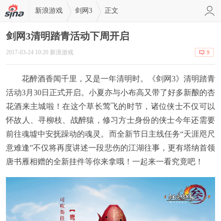
新浪游戏
剑网3
正文
剑网3清明踏青活动下周开启
2017-03-24 10:20 新浪游戏
9
花醉酒香闻千里，又是一年清明时。《剑网3》清明踏青
活动3月30日正式开启。小夏亦与小布高又带了好多新酿的杏
花酒来主城啦！在这个草长莺飞的时节，诸位侠士不仅可以
怀故人、寻柳枝、战醉猿，修习方士身份的侠士今年还需要
前往魂墟中安抚躁动的魂灵。而全新节日主线任务“天涯咫尺
意难逢”不仅将再度讲述一段悲伤的江湖往事，更有塔纳首领
唐书雁相赠的全新挂件等你来拿哦！一起来一看究竟吧！