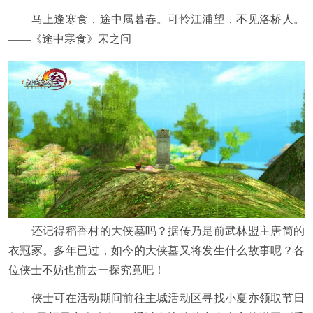
马上逢寒食，途中属暮春。可怜江浦望，不见洛桥人。
——《途中寒食》宋之问
还记得稻香村的大侠墓吗？据传乃是前武林盟主唐简的
衣冠冢。多年已过，如今的大侠墓又将发生什么故事呢？各
位侠士不妨也前去一探究竟吧！
侠士可在活动期间前往主城活动区寻找小夏亦领取节日