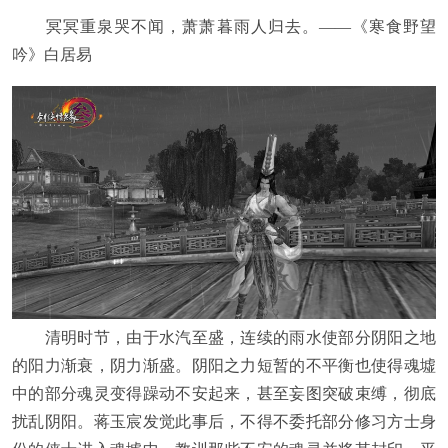
冥冥重泉哭不闻，萧萧暮雨人归去。——《寒食野望
吟》白居易
清明时节，由于水汽至盛，连续的雨水使部分阴阳之地
的阳力渐衰，阴力渐盛。阴阳之力短暂的不平衡也使得魂墟
中的部分魂灵变得躁动不安起来，甚至妄图突破束缚，彻底
扰乱阴阳。蒋玉宸发觉此事后，不得不委托部分修习方士身