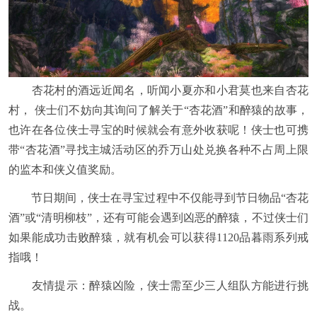
杏花村的酒远近闻名，听闻小夏亦和小君莫也来自杏花
村， 侠士们不妨向其询问了解关于“杏花酒”和醉猿的故事，
也许在各位侠士寻宝的时候就会有意外收获呢！侠士也可携
带“杏花酒”寻找主城活动区的乔万山处兑换各种不占周上限
的监本和侠义值奖励。
节日期间，侠士在寻宝过程中不仅能寻到节日物品“杏花
酒”或“清明柳枝”，还有可能会遇到凶恶的醉猿，不过侠士们
如果能成功击败醉猿，就有机会可以获得1120品暮雨系列戒
指哦！
友情提示：醉猿凶险，侠士需至少三人组队方能进行挑
战。