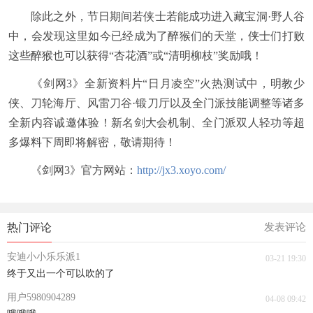
除此之外，节日期间若侠士若能成功进入藏宝洞·野人谷
中，会发现这里如今已经成为了醉猴们的天堂，侠士们打败
这些醉猴也可以获得“杏花酒”或“清明柳枝”奖励哦！
《剑网3》全新资料片“日月凌空”火热测试中，明教少
侠、刀轮海厅、风雷刀谷·锻刀厅以及全门派技能调整等诸多
全新内容诚邀体验！新名剑大会机制、全门派双人轻功等超
多爆料下周即将解密，敬请期待！
《剑网3》官方网站：
http://jx3.xoyo.com/
热门评论
发表评论
安迪小小乐乐派1
03-21 19:30
终于又出一个可以吹的了
用户5980904289
04-08 09:42