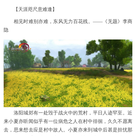
【天涯咫尺意难逢】
相见时难别亦难，东风无力百花残。——《无题》李商
隐
洛阳城郊有一处毁于战火中的荒村，平日人迹罕至。近
来小夏亦听闻似乎有一位病危之人在村中徘徊，久久不愿离
去，思来想去应是村中故人。小夏亦来到城中后甚是担忧那