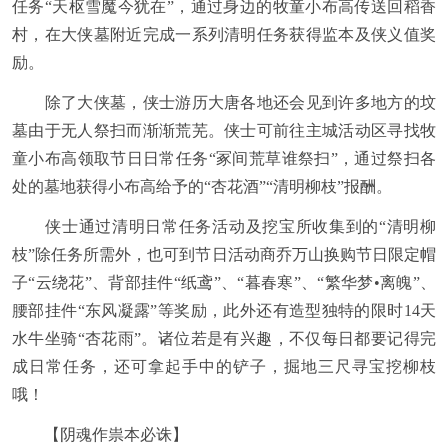
任务“天枢雪魔今犹在”，通过身边的牧童小布高传送回稻香
村，在大侠墓附近完成一系列清明任务获得监本及侠义值奖
励。
除了大侠墓，侠士游历大唐各地还会见到许多地方的坟
墓由于无人祭扫而渐渐荒芜。侠士可前往主城活动区寻找牧
童小布高领取节日日常任务“冢间荒草谁祭扫”，通过祭扫各
处的墓地获得小布高给予的“杏花酒”“清明柳枝”报酬。
侠士通过清明日常任务活动及挖宝所收集到的“清明柳
枝”除任务所需外，也可到节日活动商乔万山换购节日限定帽
子“云绕花”、背部挂件“纸鸢”、“暮春寒”、“繁华梦•离魄”、
腰部挂件“东风凝露”等奖励，此外还有造型独特的限时14天
水牛坐骑“杏花雨”。诸位若是有兴趣，不仅每日都要记得完
成日常任务，还可拿起手中的铲子，掘地三尺寻宝挖柳枝
哦！
【阴魂作祟本必诛】