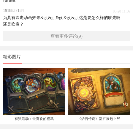
哦哦哦
1918837184
03-28 11:56
为具有吹走动画效果&gt;&gt;&gt;&gt;&gt;这是要怎么样的吹走啊……
还是吹奏？
查看更多评论(9)
精彩图片
有奖活动：最喜欢的橙武
《炉石传说》新扩展包上线