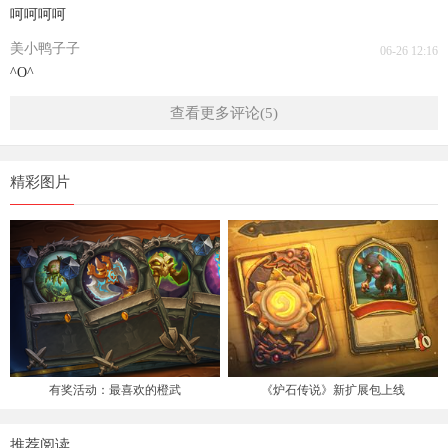
呵呵呵呵
美小鸭子子
06-26 12:16
^O^
查看更多评论(5)
精彩图片
有奖活动：最喜欢的橙武
《炉石传说》新扩展包上线
推荐阅读