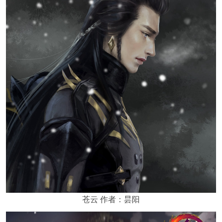
苍云 作者：昙阳