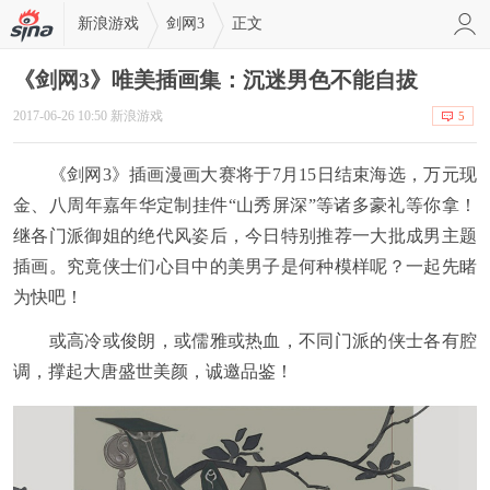
新浪游戏
剑网3
正文
《剑网3》唯美插画集：沉迷男色不能自拔
2017-06-26 10:50 新浪游戏
5
《剑网3》插画漫画大赛将于7月15日结束海选，万元现
金、八周年嘉年华定制挂件“山秀屏深”等诸多豪礼等你拿！
继各门派御姐的绝代风姿后，今日特别推荐一大批成男主题
插画。究竟侠士们心目中的美男子是何种模样呢？一起先睹
为快吧！
或高冷或俊朗，或儒雅或热血，不同门派的侠士各有腔
调，撑起大唐盛世美颜，诚邀品鉴！