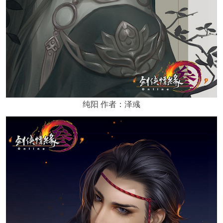
纯阳 作者：泽彧