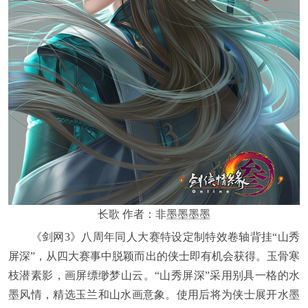
长歌 作者：非墨墨墨墨
《剑网3》八周年同人大赛特设定制特效卷轴背挂“山秀
屏深”，从四大赛事中脱颖而出的侠士即有机会获得。玉骨寒
枝潜素影，画屏缥缈梦山云。“山秀屏深”采用别具一格的水
墨风情，精选玉兰和山水画意象。使用后将为侠士展开水墨