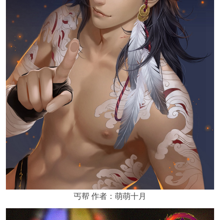
丐帮 作者：萌萌十月