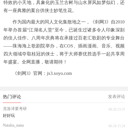
特效的小天地，具象化的玉兰古树与山水屏风如梦似幻，还
有一座典雅的案台供侠士妙笔生花。
作为国内最大的同人文化集散地之一，《剑网3》自2010
年举办首届“江湖名人堂”至今，已诞生过诸多令人印象深刻
的佳人佳作。八周年庆典将在承接过百老汇歌剧的专业舞台
——珠海海上歌剧院举办，在COS、插画漫画、音乐、视频
四大领域夺取桂冠的侠士，将于大师赛优胜选手一起共享周
年盛宴。全网直播，敬请期待！
《剑网3》官网：
jx3.xoyo.com
热门评论
发表评论
克洛泽要考研
06-26 23:37
好好玩
Natalia_nana
06-26 15:24