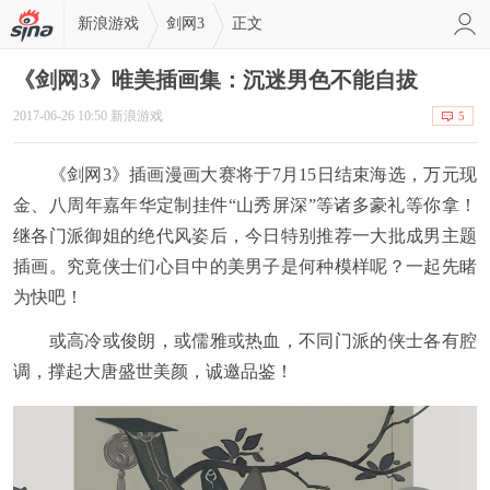
新浪游戏
剑网3
正文
《剑网3》唯美插画集：沉迷男色不能自拔
2017-06-26 10:50 新浪游戏
5
《剑网3》插画漫画大赛将于7月15日结束海选，万元现
金、八周年嘉年华定制挂件“山秀屏深”等诸多豪礼等你拿！
继各门派御姐的绝代风姿后，今日特别推荐一大批成男主题
插画。究竟侠士们心目中的美男子是何种模样呢？一起先睹
为快吧！
或高冷或俊朗，或儒雅或热血，不同门派的侠士各有腔
调，撑起大唐盛世美颜，诚邀品鉴！