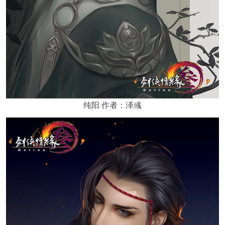
纯阳 作者：泽彧