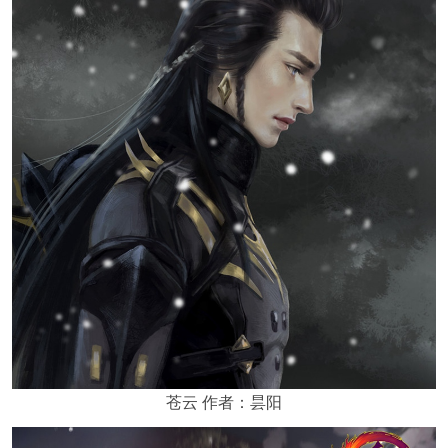
苍云 作者：昙阳