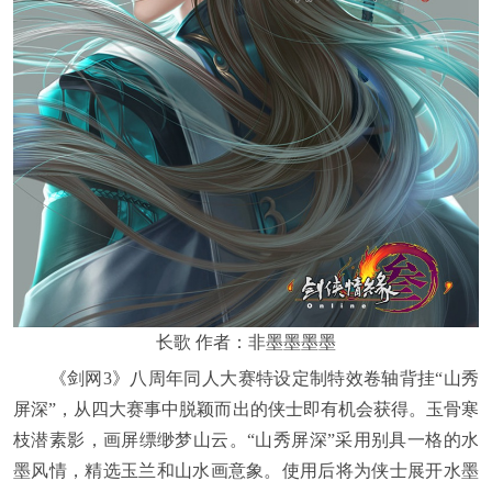
长歌 作者：非墨墨墨墨
《剑网3》八周年同人大赛特设定制特效卷轴背挂“山秀
屏深”，从四大赛事中脱颖而出的侠士即有机会获得。玉骨寒
枝潜素影，画屏缥缈梦山云。“山秀屏深”采用别具一格的水
墨风情，精选玉兰和山水画意象。使用后将为侠士展开水墨