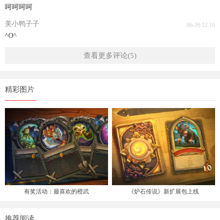
呵呵呵呵
美小鸭子子
06-26 12:16
^O^
查看更多评论(5)
精彩图片
有奖活动：最喜欢的橙武
《炉石传说》新扩展包上线
推荐阅读