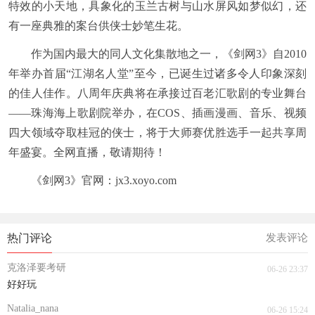
特效的小天地，具象化的玉兰古树与山水屏风如梦似幻，还
有一座典雅的案台供侠士妙笔生花。
作为国内最大的同人文化集散地之一，《剑网3》自2010
年举办首届“江湖名人堂”至今，已诞生过诸多令人印象深刻
的佳人佳作。八周年庆典将在承接过百老汇歌剧的专业舞台
——珠海海上歌剧院举办，在COS、插画漫画、音乐、视频
四大领域夺取桂冠的侠士，将于大师赛优胜选手一起共享周
年盛宴。全网直播，敬请期待！
《剑网3》官网：
jx3.xoyo.com
热门评论
发表评论
克洛泽要考研
06-26 23:37
好好玩
Natalia_nana
06-26 15:24