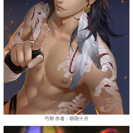
丐帮 作者：萌萌十月