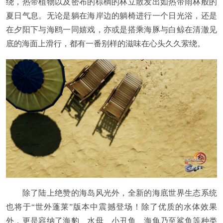
绕，热带植物以及密布的棕榈的林立散发出如热带雨林般的
夏日气息。无论是躺在海岸边的躺椅进行一个日光浴，还是
在夕阳下与海鸥一同嬉戏，亦或是搭乘海豚与白鲸在清澈见
底的海面上滑行，都有一番别样的滋味在心头久久萦绕。
除了陆上绝赞的海岛风光外，全新的海底世界生态系统
也将于“世外蓬莱”版本中震撼登场！除了优质的水体效果
外，更是容纳了海豹、水母、小丑鱼、海龟乃至鲨鱼等种类