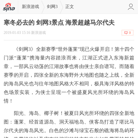
新浪游戏
剑网3
正文
寒冬必去的 剑网3景点 海景超越马尔代夫
2019-01-03 15:16 新浪游戏
0
《剑网3》全新赛季“世外蓬莱”现已火爆开启！第十四个
门派“蓬莱”携海量内容踏浪而来，江湖正式进入东海新篇
章，一部风云动荡的江湖故事也将由侠士亲自谱写。而随着
赛季的开启，四张全新的东海野外大地图也随之上线，全新
的海岛风光也与往年地图风格大不相同，极具海洋风格的特
色场景实装，为侠士呈现一个被盛夏风光所环绕的海岛风
情！
阳光、海岛、椰子树！被夏日风光所环绕的四张全新地
图：蓬莱、经首道源岛、洞天福地岛、侠客岛打造了堪比马
尔代夫的海岛风光。白色的沙滩与绿宝石般的礁海将岛屿环