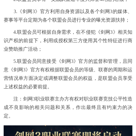
3.《剑网3》官方利用自身资源以及各个剑网3的媒体、
赛事等平台定期为各个联盟会员进行专业的曝光资源扶持；
4.联盟会员可根据自身需求，在不侵犯《剑网3》相关知
识产权的前提下，利用或授权第三方使用其个性特征进行商
业赞助推广活动；
5.联盟会员同意接受《剑网3》官方的监督和管理，且同
意《剑网3》官方有权根据联盟会员的等级、联赛的周期和运
营情况单方面决定或调整联盟会员的权益，是联盟会员享受
上述权益的必要前提。
注：剑网3职业联赛主办方有权对职业联赛竞技公平性造
成不良影响的相关问题和关系，作出最终且有约束力的决
定。