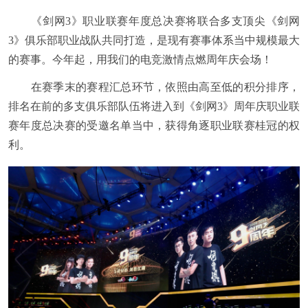
《剑网3》职业联赛年度总决赛将联合多支顶尖《剑网
3》俱乐部职业战队共同打造，是现有赛事体系当中规模最大
的赛事。今年起，用我们的电竞激情点燃周年庆会场！
在赛季末的赛程汇总环节，依照由高至低的积分排序，
排名在前的多支俱乐部队伍将进入到《剑网3》周年庆职业联
赛年度总决赛的受邀名单当中，获得角逐职业联赛桂冠的权
利。