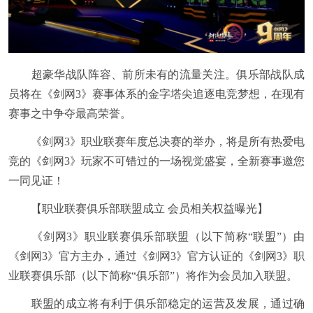
超豪华战队阵容、前所未有的流量关注。俱乐部战队成
员将在《剑网3》赛事体系的金字塔尖追逐电竞梦想，在现有
赛事之中争夺最高荣誉。
《剑网3》职业联赛年度总决赛的举办，将是所有热爱电
竞的《剑网3》玩家不可错过的一场视觉盛宴，全新赛事邀您
一同见证！
【职业联赛俱乐部联盟成立 会员相关权益曝光】
《剑网3》职业联赛俱乐部联盟（以下简称“联盟”）由
《剑网3》官方主办，通过《剑网3》官方认证的《剑网3》职
业联赛俱乐部（以下简称“俱乐部”）将作为会员加入联盟。
联盟的成立将有利于俱乐部稳定的运营及发展，通过确