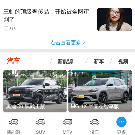
王虹的顶级奢侈品，开始被全网审
判了
516
点击查看更多
汽车
新能源
新车
视频
奥迪Q6 黑武士版
MG 4X 半固态智享版
新能源
SUV
MPV
轿车
更多