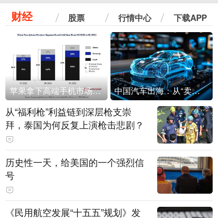
财经
股票
行情中心
下载APP
苹果拿下高端手机市场65%的份额：iPhone 17系列功不可没
中国汽车出海：从“卖出去”到“走进去”
从“福利枪”利益链到深层枪支崇
拜，泰国为何反复上演枪击悲剧？
历史性一天，给美国的一个强烈信
号
《民用航空发展“十五五”规划》发