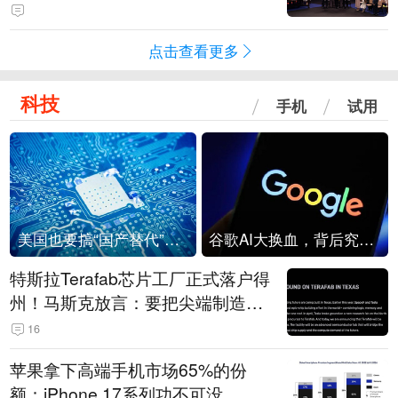
点击查看更多
科技
手机
试用
美国也要搞“国产替代”？先算清三笔账
谷歌AI大换血，背后究竟发生了什么？
特斯拉Terafab芯片工厂正式落户得
州！马斯克放言：要把尖端制造带
回美国
16
苹果拿下高端手机市场65%的份
额：iPhone 17系列功不可没