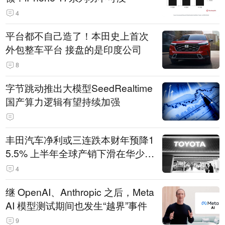
4
平台都不自己造了！本田史上首次
外包整车平台 接盘的是印度公司
8
字节跳动推出大模型SeedRealtime
国产算力逻辑有望持续加强
丰田汽车净利或三连跌本财年预降1
5.5% 上半年全球产销下滑在华少卖
14.3万辆
4
继 OpenAI、Anthropic 之后，Meta
AI 模型测试期间也发生“越界”事件
9