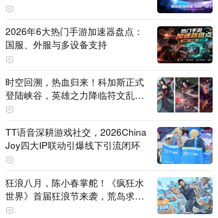
打造旗舰供电方案
2026年6大热门手游加速器盘点：
国服、外服与多设备支持
时空回溯，热血归来！科加斯正式
登陆峡谷，英雄之力降临符文乱
斗！
TT语音深耕游戏社交，2026China
Joy四大IP联动引爆线下引流闭环
狂浪八月，陈小春掌舵！《疯狂水
世界》首届狂浪节来袭，荒岛求生
直播即将开启