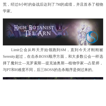
荒，经过8小时的奋战后达到了7M的成绩，并且首杀了植物
学家。
Limit公会从昨天开始领跑到6M，直到今天才刚刚被
Serenity超过，在击杀BOSS顺序方面，和大多数公会一样选
择了魔剑士—克罗索斯—提克迪奥斯—植物学家—占星师，
与PT和H难度不同，后三BOSS的击杀顺序是倒过来的。