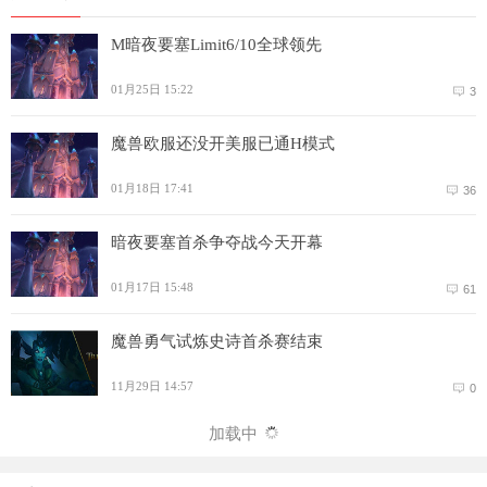
M暗夜要塞Limit6/10全球领先
01月25日 15:22
3
魔兽欧服还没开美服已通H模式
01月18日 17:41
36
暗夜要塞首杀争夺战今天开幕
01月17日 15:48
61
魔兽勇气试炼史诗首杀赛结束
11月29日 14:57
0
加载中