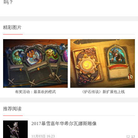
吗？
精彩图片
有奖活动：最喜欢的橙武
《炉石传说》新扩展包上线
推荐阅读
2017暴雪嘉年华希尔瓦娜斯雕像
11月03日 16:23
17