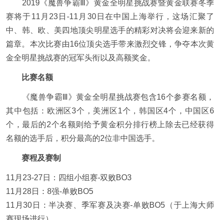
2019
《魔兽争霸Ⅲ》黄金全明星挑战赛暨黄金联赛冬季
赛将于11月23日-11月30日在中国上海举行，这场汇聚了
中、韩、欧、美四地顶尖明星选手的精彩对决将会迎来新的
篇章。本次比赛由16位顶尖选手带来激烈交锋，争夺本次黄
金全明星挑战赛的冠军头衔以及高额奖金。
比赛名额
《魔兽争霸Ⅲ》黄金全明星挑战赛包含16个参赛名额，
其中包括：欧洲区3个，美洲区1个，韩国区4个，中国区6
个，最后的2个名额则给予黄金积分排行榜上除去已经获得
名额的选手后，积分最高的2位非中国选手。
赛程及赛制
11
月23-27日：四组小组赛-双败BO3
11
月28日：8强-单败BO5
11
月30日：半决赛、季军赛及决赛-单败BO5（于上海大师
赛现场进行）