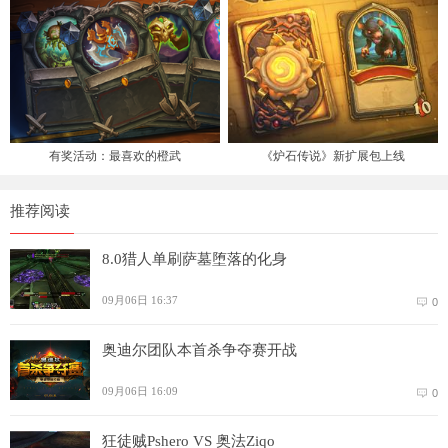
有奖活动：最喜欢的橙武
《炉石传说》新扩展包上线
推荐阅读
8.0猎人单刷萨墓堕落的化身
09月06日 16:37
0
奥迪尔团队本首杀争夺赛开战
09月06日 16:09
0
狂徒贼Pshero VS 奥法Ziqo