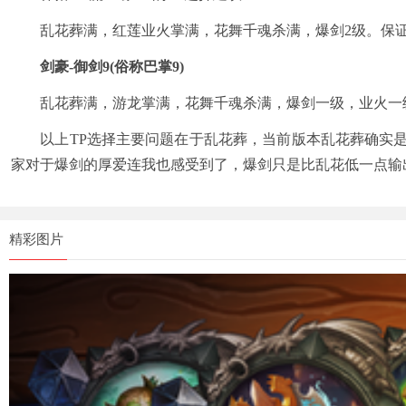
乱花葬满，红莲业火掌满，花舞千魂杀满，爆剑2级。保证
剑豪-御剑9(俗称巴掌9)
乱花葬满，游龙掌满，花舞千魂杀满，爆剑一级，业火一
以上TP选择主要问题在于乱花葬，当前版本乱花葬确实是优
家对于爆剑的厚爱连我也感受到了，爆剑只是比乱花低一点输出
精彩图片