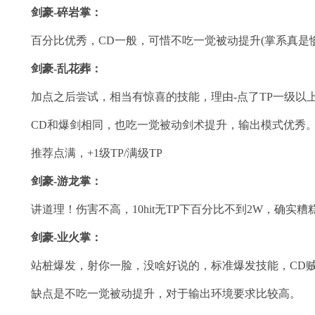
剑豪-碎岩掌：
百分比优秀，CD一般，可惜不吃一觉被动提升(掌系真是惨
剑豪-乱花葬：
加点之后尝试，相当有惊喜的技能，理由-点了TP一级以
CD和爆剑相同，也吃一觉被动剑术提升，输出模式优秀
推荐点满，+1级TP/满级TP
剑豪-游龙掌：
讲道理！伤害不高，10hit无TP下百分比不到2W，确实
剑豪-业火掌：
站桩爆发，射你一脸，没啥好说的，标准爆发技能，CD贼
缺点是不吃一觉被动提升，对于输出环境要求比较高。