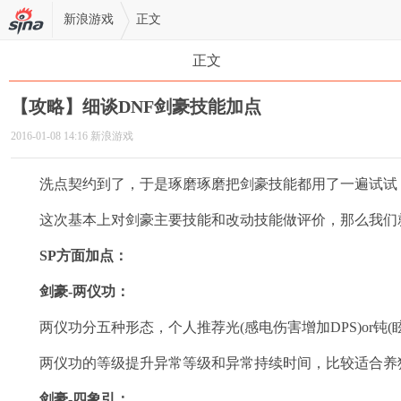
新浪游戏
正文
正文
【攻略】细谈DNF剑豪技能加点
2016-01-08 14:16 新浪游戏
洗点契约到了，于是琢磨琢磨把剑豪技能都用了一遍试试，
这次基本上对剑豪主要技能和改动技能做评价，那么我们
SP方面加点：
剑豪-两仪功：
两仪功分五种形态，个人推荐光(感电伤害增加DPS)or钝(
两仪功的等级提升异常等级和异常持续时间，比较适合养猪(镇
剑豪-四象引：