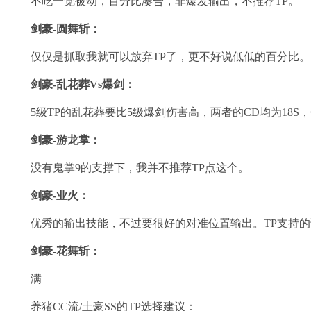
不吃一觉被动，百分比凑合，非爆发输出，不推荐TP。
剑豪-圆舞斩：
仅仅是抓取我就可以放弃TP了，更不好说低低的百分比。
剑豪-乱花葬Vs爆剑：
5级TP的乱花葬要比5级爆剑伤害高，两者的CD均为18S
剑豪-游龙掌：
没有鬼掌9的支撑下，我并不推荐TP点这个。
剑豪-业火：
优秀的输出技能，不过要很好的对准位置输出。TP支持的
剑豪-花舞斩：
满
养猪CC流/土豪SS的TP选择建议：