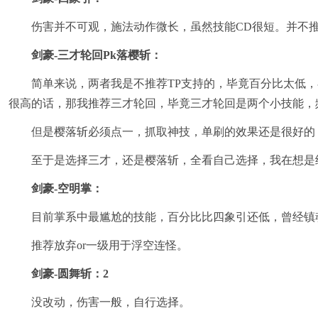
伤害并不可观，施法动作微长，虽然技能CD很短。并不推
剑豪-三才轮回Pk落樱斩：
简单来说，两者我是不推荐TP支持的，毕竟百分比太低，在
很高的话，那我推荐三才轮回，毕竟三才轮回是两个小技能，
但是樱落斩必须点一，抓取神技，单刷的效果还是很好的，组队
至于是选择三才，还是樱落斩，全看自己选择，我在想是继
剑豪-空明掌：
目前掌系中最尴尬的技能，百分比比四象引还低，曾经镇魂
推荐放弃or一级用于浮空连怪。
剑豪-圆舞斩：2
没改动，伤害一般，自行选择。