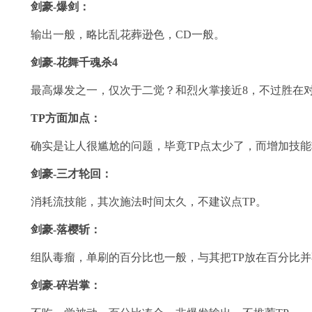
剑豪-爆剑：
输出一般，略比乱花葬逊色，CD一般。
剑豪-花舞千魂杀4
最高爆发之一，仅次于二觉？和烈火掌接近8，不过胜在对
TP方面加点：
确实是让人很尴尬的问题，毕竟TP点太少了，而增加技能
剑豪-三才轮回：
消耗流技能，其次施法时间太久，不建议点TP。
剑豪-落樱斩：
组队毒瘤，单刷的百分比也一般，与其把TP放在百分比并
剑豪-碎岩掌：