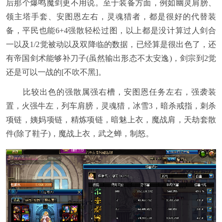
后那个爆鸣魔剑更不用说。至于装备方面，例如幽灵肩膀、
领主塔手套、安图恩左右，灵魂猎者，都是很好的代替装
备，平民也能6+4强散轻松过图，以上都是没计算过人剑合
一以及1/2觉被动以及双降临的数据，已经算是很出色了，还
有帝国剑术能够补刀子(虽然输出形态不太安逸)，剑宗到2觉
还是可以一战的[不吹不黑]。
比较出色的强散属强右槽，安图恩任务左右，强袭装
置，火强牛左，列车肩膀，灵魂猎，冰雪3，暗杀戒指，刺杀
项链，姨妈项链，精炼项链，暗魅上衣，魔战肩，天劫套散
件(除了鞋子)，魔战上衣，武之蝉，制怒。