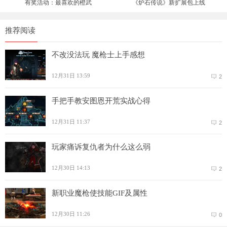
有奖活动：最喜欢的橙武
《炉石传说》新扩展包上线
推荐阅读
不改没法玩 魔枪士上手感想
12月31日 13:59
2
手把手教安图恩开荒实战心得
12月31日 11:37
2
玩家痛诉复仇者为什么这么弱
12月30日 14:13
2
新职业魔枪使技能GIF及属性
12月30日 11:26
0