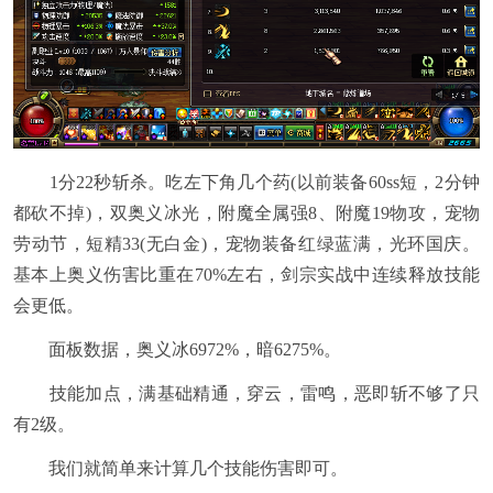
1分22秒斩杀。吃左下角几个药(以前装备60ss短，2分钟
都砍不掉)，双奥义冰光，附魔全属强8、附魔19物攻，宠物
劳动节，短精33(无白金)，宠物装备红绿蓝满，光环国庆。
基本上奥义伤害比重在70%左右，剑宗实战中连续释放技能
会更低。
面板数据，奥义冰6972%，暗6275%。
技能加点，满基础精通，穿云，雷鸣，恶即斩不够了只
有2级。
我们就简单来计算几个技能伤害即可。