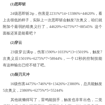
(1)恶即斩
24级恶即斩2tp，伤害是2231%*14+13386%=44620%，看
上去很低的样子，实际上一次恶即斩会触发7次奥义，咱们就
附加个最弱的暗奥义行了，44620%+6275%*7=88545% 这个
面板还算是能看吧？
(2)穿云
23级穿云满tp，伤害1590%+1033%*13=15019%，触发7
次奥义后15019%+6275%*7=58944%，一个12秒的控制技能
有这种输出已经不错了吧。
(3)裂刃天冲
16级伤害4475%+746%*8+13426%=23869%，总共能触发
5次奥义，23869%+6275%*5=55244%
其他就懒得写了，雷鸣能脱手，触发也非常出色，二觉