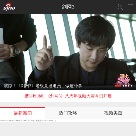
剑网3
震惊！《剑网3》老板竟逼迫员工做这种事......
携手bilibili 《剑网3》八周年视频大赛今日开启
热门攻略
视频美图
最新新闻
callback({"result":{"status":{"code":"0","msg":"无数据"},"data":"error"}})