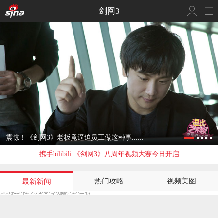
剑网3
震惊！《剑网3》老板竟逼迫员工做这种事......
携手bilibili 《剑网3》八周年视频大赛今日开启
热门攻略
视频美图
最新新闻
callback({"result":{"status":{"code":"0","msg":"无数据"},"data":"error"}})