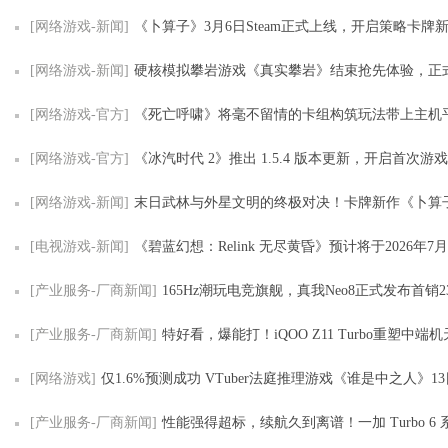
[网络游戏-新闻]
《卜算子》3月6日Steam正式上线，开启策略卡牌
[网络游戏-新闻]
硬核模拟攀岩游戏《真实攀岩》结束抢先体验，正
[网络游戏-官方]
《死亡呼啸》将毫不留情的卡组构筑玩法带上主机
[网络游戏-官方]
《冰汽时代 2》推出 1.5.4 版本更新，开启首次游
[网络游戏-新闻]
末日武林与外星文明的终极对决！卡牌新作《卜算子》3月6日即将开
[电视游戏-新闻]
《碧蓝幻想：Relink 无尽黄昏》预计将于2026年7
[产业服务-厂商新闻]
165Hz潮玩电竞旗舰，真我Neo8正式发布首销2
[产业服务-厂商新闻]
特好看，爆能打！iQOO Z11 Turbo重塑中端机天花板，首销优惠
[网络游戏]
仅1.6%预测成功 VTuber法庭推理游戏《谁是中之人》1
[产业服务-厂商新闻]
性能强得超标，续航久到离谱！一加 Turbo 6 系列首销优惠价