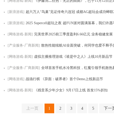
[网络游戏-新闻]
《伊藤润二狂热：无止的囹圄》，已于11月12日正式在Ste
[新浪游戏]
超六万人“鸟巢”见证传奇六连冠 成都AG超玩会成功蝉联2025KPL年
[新浪游戏]
2025 Supercell超玩之夜·超FUN派对圆满落幕，我们许愿与玩家共
[网络游戏-新闻]
完美世界2025前三季度盈利6.66亿元 业务稳健发展
[产业服务-厂商新闻]
散热性能续航AI全面突破，何同学也爱不释手的红魔11
[网络游戏-新闻]
虚拟主播推理游戏《谁是中之人》上线10月新品节
[产业服务-厂商新闻]
全球首发手机水冷黑科技，红魔引领手机散热
[网络游戏]
战场行棋 《异面：破界者》首个Demo上线新品节
[网络游戏-新闻]
《残音系少年少女》9月17日上线 首发15%折扣
上一页
1
2
3
4
5
下一