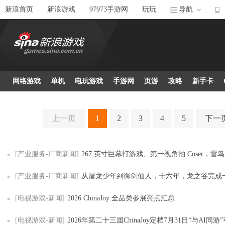
新浪首页
新浪游戏
97973手游网
玩玩
导航
网络游戏
单机
电玩游戏
手游网
页游
攻略
新手卡
上一页
1
2
3
4
5
下一
[产业服务-厂商新闻]
267 英寸巨幕打游戏、第一视角拍 Coser，雷鸟创新把 ChinaJoy 2
[产业服务-厂商新闻]
从屠龙少年到御剑仙人，十六年，龙之谷完成一场温和
[电视游戏-新闻]
2026 ChinaJoy 全品类参展亮点汇总
[电视游戏-新闻]
2026年第二十三届ChinaJoy定档7月31日“与AI同游”引领全球