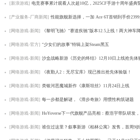
[新浪游戏]
电竞赛事累计观看人次超10亿，2025CF手游十周年盛典暨CFML秋季赛S
[产业服务-厂商新闻]
性能旗舰新选择，一加 Ace 6T首销到手价239
[网络游戏-新闻]
《黎明飞驰》“赛道疾驰”版本12.5上线！两大神车降临，五大传
[网络游戏-官方]
“少女们的故事”特辑上架Steam黑五
[网络游戏-新闻]
沙盒战略新游《历史的终结》12月10日上线抢先体
[网络游戏-新闻]
《夜勤人2：无尽宝库》现已推出抢先体验版！
[网络游戏-新闻]
类银河恶魔城新作《康斯坦丝》11月24日上线
[网络游戏-新闻]
每一步都是解谜，《滑步奇旅》用惯性构筑谜题
[网络游戏-新闻]
HoYoverse下一代旗舰产品亮相：蔡浩宇带队研发，沉浸式叙
[网络游戏-新闻]
谁住过这里？叙事新游《柏林公寓》发售，首周9