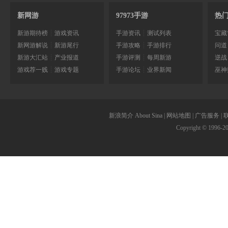
新网游
97973手游
热
新游期待榜
┊
游戏资讯
手游资讯
┊
测试列表
宝藏
新网游解说
┊
新游尾行
手游攻略
┊
手游排行
问道
新游大汇站
┊
产业报道
手游评测
┊
每周新游
逆战
游戏荐一贱
┊
游戏专题
手游论坛
┊
业界新闻
巫神
新浪简介
About Sina
|
网站地图
|
广告服务
|
Copyright © 1996-
2