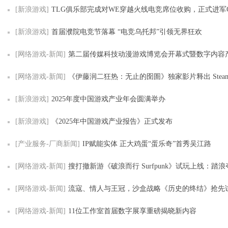
[新浪游戏]
TLG俱乐部完成对WE穿越火线电竞席位收购，正式进军
[新浪游戏]
首届濮院电竞节落幕 “电竞乌托邦”引领无界狂欢
[网络游戏-新闻]
第二届传媒科技动漫游戏博览会开幕式暨数字内容产业峰会在四
[网络游戏-新闻]
《伊藤润二狂热：无止的囹圄》独家影片释出 Steam冬季特卖限时
[新浪游戏]
2025年度中国游戏产业年会圆满举办
[新浪游戏]
《2025年中国游戏产业报告》正式发布
[产业服务-厂商新闻]
IP赋能实体 正大鸡蛋“蛋乐奇”首秀吴江路
[网络游戏-新闻]
搜打撤新游《破浪而行 Surfpunk》试玩上线：踏浪夺宝，在海啸来临前
[网络游戏-新闻]
流寇、情人与王冠，沙盒战略《历史的终结》抢先
[网络游戏-新闻]
11位工作室首届数字展享重磅揭晓新内容