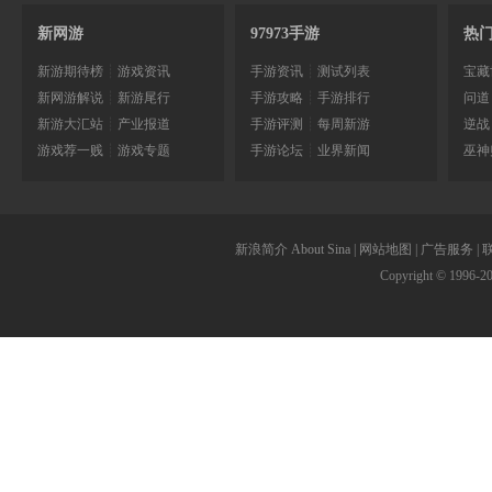
新网游
97973手游
热
新游期待榜
┊
游戏资讯
手游资讯
┊
测试列表
宝藏
新网游解说
┊
新游尾行
手游攻略
┊
手游排行
问道
新游大汇站
┊
产业报道
手游评测
┊
每周新游
逆战
游戏荐一贱
┊
游戏专题
手游论坛
┊
业界新闻
巫神
新浪简介
About Sina
|
网站地图
|
广告服务
|
Copyright © 1996-
2