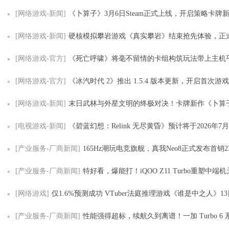
[网络游戏-新闻]
《卜算子》3月6日Steam正式上线，开启策略卡牌
[网络游戏-新闻]
硬核模拟攀岩游戏《真实攀岩》结束抢先体验，正
[网络游戏-官方]
《死亡呼啸》将毫不留情的卡组构筑玩法带上主机
[网络游戏-官方]
《冰汽时代 2》推出 1.5.4 版本更新，开启首次游
[网络游戏-新闻]
末日武林与外星文明的终极对决！卡牌新作《卜算子》3月6日即将开
[电视游戏-新闻]
《碧蓝幻想：Relink 无尽黄昏》预计将于2026年7
[产业服务-厂商新闻]
165Hz潮玩电竞旗舰，真我Neo8正式发布首销2
[产业服务-厂商新闻]
特好看，爆能打！iQOO Z11 Turbo重塑中端机天花板，首销优惠
[网络游戏]
仅1.6%预测成功 VTuber法庭推理游戏《谁是中之人》1
[产业服务-厂商新闻]
性能强得超标，续航久到离谱！一加 Turbo 6 系列首销优惠价