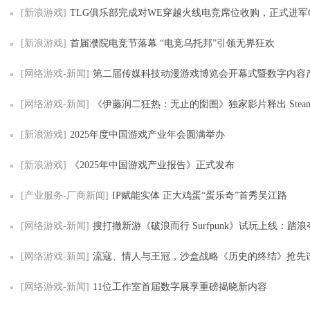
[新浪游戏]
TLG俱乐部完成对WE穿越火线电竞席位收购，正式进军
[新浪游戏]
首届濮院电竞节落幕 “电竞乌托邦”引领无界狂欢
[网络游戏-新闻]
第二届传媒科技动漫游戏博览会开幕式暨数字内容产业峰会在四
[网络游戏-新闻]
《伊藤润二狂热：无止的囹圄》独家影片释出 Steam冬季特卖限时
[新浪游戏]
2025年度中国游戏产业年会圆满举办
[新浪游戏]
《2025年中国游戏产业报告》正式发布
[产业服务-厂商新闻]
IP赋能实体 正大鸡蛋“蛋乐奇”首秀吴江路
[网络游戏-新闻]
搜打撤新游《破浪而行 Surfpunk》试玩上线：踏浪夺宝，在海啸来临前
[网络游戏-新闻]
流寇、情人与王冠，沙盒战略《历史的终结》抢先
[网络游戏-新闻]
11位工作室首届数字展享重磅揭晓新内容