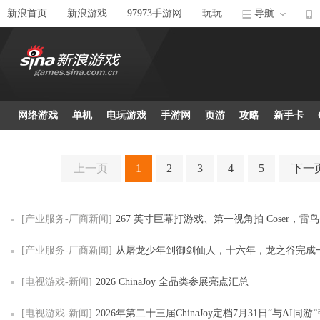
新浪首页
新浪游戏
97973手游网
玩玩
导航
网络游戏
单机
电玩游戏
手游网
页游
攻略
新手卡
上一页
1
2
3
4
5
下一
[产业服务-厂商新闻]
267 英寸巨幕打游戏、第一视角拍 Coser，雷鸟创新把 ChinaJoy 2
[产业服务-厂商新闻]
从屠龙少年到御剑仙人，十六年，龙之谷完成一场温和
[电视游戏-新闻]
2026 ChinaJoy 全品类参展亮点汇总
[电视游戏-新闻]
2026年第二十三届ChinaJoy定档7月31日“与AI同游”引领全球