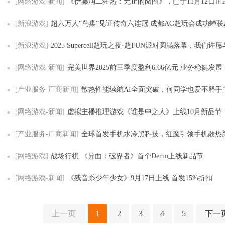
[网络游戏-新闻]
《伊藤润二狂热：无止的囹圄》，已于11月12日正式在Ste
[新浪游戏]
超六万人“鸟巢”见证传奇六连冠 成都AG超玩会成功蝉联2025KPL年
[新浪游戏]
2025 Supercell超玩之夜·超FUN派对圆满落幕，我们许愿与玩家共
[网络游戏-新闻]
完美世界2025前三季度盈利6.66亿元 业务稳健发展
[产业服务-厂商新闻]
散热性能续航AI全面突破，何同学也爱不释手的红魔11
[网络游戏-新闻]
虚拟主播推理游戏《谁是中之人》上线10月新品节
[产业服务-厂商新闻]
全球首发手机水冷黑科技，红魔引领手机散热
[网络游戏]
战场行棋 《异面：破界者》首个Demo上线新品节
[网络游戏-新闻]
《残音系少年少女》9月17日上线 首发15%折扣
上一页
1
2
3
4
5
下一