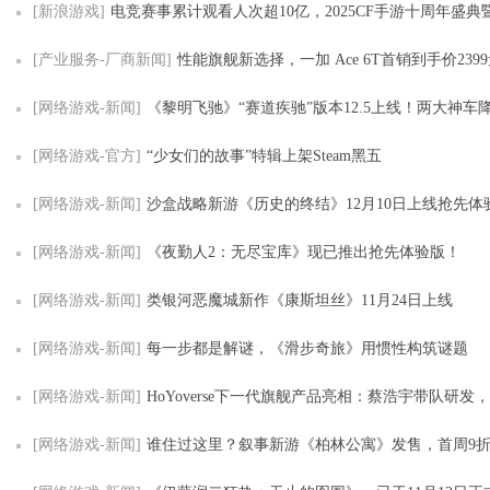
[新浪游戏]
电竞赛事累计观看人次超10亿，2025CF手游十周年盛典暨CFML秋季赛S
[产业服务-厂商新闻]
性能旗舰新选择，一加 Ace 6T首销到手价239
[网络游戏-新闻]
《黎明飞驰》“赛道疾驰”版本12.5上线！两大神车降临，五大传
[网络游戏-官方]
“少女们的故事”特辑上架Steam黑五
[网络游戏-新闻]
沙盒战略新游《历史的终结》12月10日上线抢先体
[网络游戏-新闻]
《夜勤人2：无尽宝库》现已推出抢先体验版！
[网络游戏-新闻]
类银河恶魔城新作《康斯坦丝》11月24日上线
[网络游戏-新闻]
每一步都是解谜，《滑步奇旅》用惯性构筑谜题
[网络游戏-新闻]
HoYoverse下一代旗舰产品亮相：蔡浩宇带队研发，沉浸式叙
[网络游戏-新闻]
谁住过这里？叙事新游《柏林公寓》发售，首周9