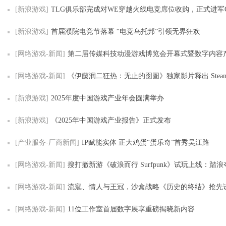
[新浪游戏]
TLG俱乐部完成对WE穿越火线电竞席位收购，正式进军
[新浪游戏]
首届濮院电竞节落幕 “电竞乌托邦”引领无界狂欢
[网络游戏-新闻]
第二届传媒科技动漫游戏博览会开幕式暨数字内容产业峰会在四
[网络游戏-新闻]
《伊藤润二狂热：无止的囹圄》独家影片释出 Steam冬季特卖限时
[新浪游戏]
2025年度中国游戏产业年会圆满举办
[新浪游戏]
《2025年中国游戏产业报告》正式发布
[产业服务-厂商新闻]
IP赋能实体 正大鸡蛋“蛋乐奇”首秀吴江路
[网络游戏-新闻]
搜打撤新游《破浪而行 Surfpunk》试玩上线：踏浪夺宝，在海啸来临前
[网络游戏-新闻]
流寇、情人与王冠，沙盒战略《历史的终结》抢先
[网络游戏-新闻]
11位工作室首届数字展享重磅揭晓新内容