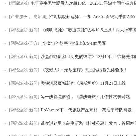
[新浪游戏]
电竞赛事累计观看人次超10亿，2025CF手游十周年盛典暨CFML秋季赛S
[产业服务-厂商新闻]
性能旗舰新选择，一加 Ace 6T首销到手价239
[网络游戏-新闻]
《黎明飞驰》“赛道疾驰”版本12.5上线！两大神车降临，五大传
[网络游戏-官方]
“少女们的故事”特辑上架Steam黑五
[网络游戏-新闻]
沙盒战略新游《历史的终结》12月10日上线抢先体
[网络游戏-新闻]
《夜勤人2：无尽宝库》现已推出抢先体验版！
[网络游戏-新闻]
类银河恶魔城新作《康斯坦丝》11月24日上线
[网络游戏-新闻]
每一步都是解谜，《滑步奇旅》用惯性构筑谜题
[网络游戏-新闻]
HoYoverse下一代旗舰产品亮相：蔡浩宇带队研发，沉浸式叙
[网络游戏-新闻]
谁住过这里？叙事新游《柏林公寓》发售，首周9