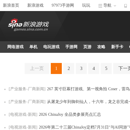
新浪首页
新浪游戏
97973手游网
玩玩
导航
网络游戏
单机
电玩游戏
手游网
页游
攻略
新手卡
上一页
1
2
3
4
5
下一
[产业服务-厂商新闻]
267 英寸巨幕打游戏、第一视角拍 Coser，雷鸟创新把 ChinaJoy 2
[产业服务-厂商新闻]
从屠龙少年到御剑仙人，十六年，龙之谷完成一场温和
[电视游戏-新闻]
2026 ChinaJoy 全品类参展亮点汇总
[电视游戏-新闻]
2026年第二十三届ChinaJoy定档7月31日“与AI同游”引领全球