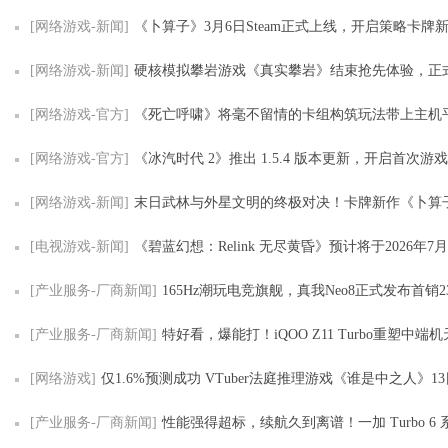
[网络游戏-新闻]
《卜算子》3月6日Steam正式上线，开启策略卡牌
[网络游戏-新闻]
硬核模拟攀岩游戏《真实攀岩》结束抢先体验，正
[网络游戏-官方]
《死亡呼啸》将毫不留情的卡组构筑玩法带上主机
[网络游戏-官方]
《冰汽时代 2》推出 1.5.4 版本更新，开启首次游
[网络游戏-新闻]
末日武林与外星文明的终极对决！卡牌新作《卜算子》3月6日即将开
[电视游戏-新闻]
《碧蓝幻想：Relink 无尽黄昏》预计将于2026年7
[产业服务-厂商新闻]
165Hz潮玩电竞旗舰，真我Neo8正式发布首销2
[产业服务-厂商新闻]
特好看，爆能打！iQOO Z11 Turbo重塑中端机天花板，首销优惠
[网络游戏]
仅1.6%预测成功 VTuber法庭推理游戏《谁是中之人》1
[产业服务-厂商新闻]
性能强得超标，续航久到离谱！一加 Turbo 6 系列首销优惠价