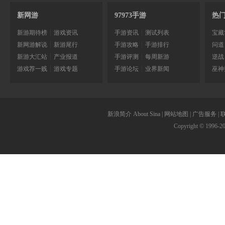
新网游
97973手游
热
新游期待榜
┊
游戏资讯
手游资讯
┊
测试列表
宝藏
新网游解说
┊
新游尾行
手游攻略
┊
手游排行
问道
新游大汇站
┊
产业报道
手游评测
┊
每周新游
逆战
游戏荐一贱
┊
游戏专题
手游论坛
┊
业界新闻
巫神
新浪简介
About Sina
|
网站地图
|
广告服务
|
Copyright © 1996-
2