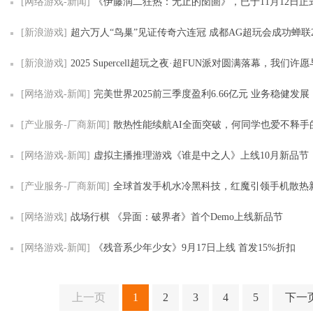
[网络游戏-新闻]
《伊藤润二狂热：无止的囹圄》，已于11月12日正式在Ste
[新浪游戏]
超六万人“鸟巢”见证传奇六连冠 成都AG超玩会成功蝉联2025KPL年
[新浪游戏]
2025 Supercell超玩之夜·超FUN派对圆满落幕，我们许愿与玩家共
[网络游戏-新闻]
完美世界2025前三季度盈利6.66亿元 业务稳健发展
[产业服务-厂商新闻]
散热性能续航AI全面突破，何同学也爱不释手的红魔11
[网络游戏-新闻]
虚拟主播推理游戏《谁是中之人》上线10月新品节
[产业服务-厂商新闻]
全球首发手机水冷黑科技，红魔引领手机散热
[网络游戏]
战场行棋 《异面：破界者》首个Demo上线新品节
[网络游戏-新闻]
《残音系少年少女》9月17日上线 首发15%折扣
上一页
1
2
3
4
5
下一