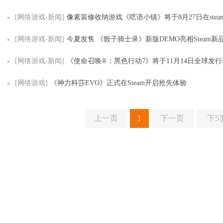
[网络游戏-新闻]
像素装修收纳游戏《呓语小镇》将于8月27日在steam平台正式发售！最新玩法宣
[网络游戏-新闻]
今夏发售 《骰子骑士录》新版DEMO亮相Steam新
[网络游戏-新闻]
《使命召唤®：黑色行动7》将于11月14日全球发行现已开放S
[网络游戏]
《神力科莎EVO》正式在Steam开启抢先体验
上一页
1
下一页
下5