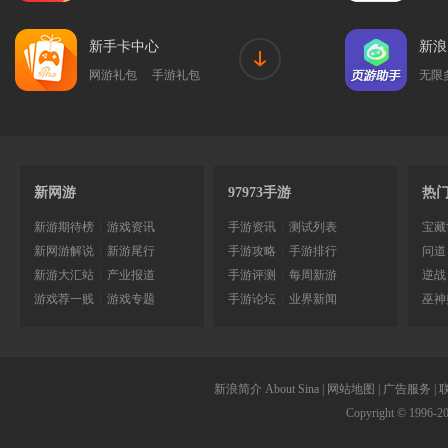
新手卡中心
新浪
网游礼包
手游礼包
无限
新网游
97973手游
热
新游期待榜
┊
游戏资讯
手游资讯
┊
测试列表
宝藏
新网游解说
┊
新游尾行
手游攻略
┊
手游排行
问道
新游大汇站
┊
产业报道
手游评测
┊
每周新游
逆战
游戏荐一贱
┊
游戏专题
手游论坛
┊
业界新闻
巫神
新浪简介
About Sina
|
网站地图
|
广告服务
|
Copyright © 1996-
2