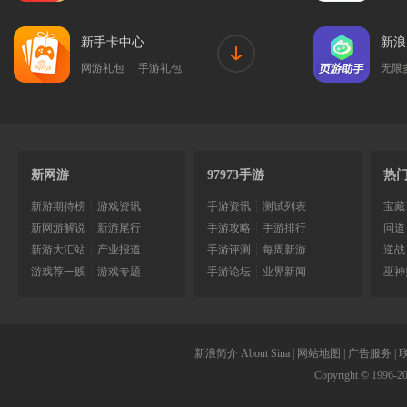
新手卡中心
新浪
网游礼包
手游礼包
无限
新网游
97973手游
热
新游期待榜
┊
游戏资讯
手游资讯
┊
测试列表
宝藏
新网游解说
┊
新游尾行
手游攻略
┊
手游排行
问道
新游大汇站
┊
产业报道
手游评测
┊
每周新游
逆战
游戏荐一贱
┊
游戏专题
手游论坛
┊
业界新闻
巫神
新浪简介
About Sina
|
网站地图
|
广告服务
|
Copyright © 1996-
2