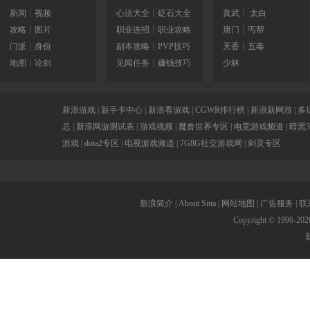
新闻
┊
视频
心法大全
┊
砭石大全
真武
┊
太白
攻略
┊
图片
职业连招
┊
职业攻略
唐门
┊
丐帮
门派
┊
身份
副本攻略
┊
PVP技巧
天香
┊
五毒
地图
┊
论剑
见闻任务
┊
赚钱技巧
少林
新浪游戏
|
新手卡中心
|
新浪看游戏
|
CGWR排行榜
|
新浪新网游
|
多
总
|
新浪网游测试表
|
游戏视频
|
魔兽世界专区
|
电竞游戏频道
|
暗黑
游戏
|
dota2专区
|
电视游戏频道
|
7G8G社交游戏网
|
剑灵专区
新浪简介
|
About Sina
|
网站地图
|
广告服务
|
联
Copyright © 1996-
202