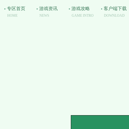
专区首页
游戏资讯
游戏攻略
客户端下载
HOME
NEWS
GAME INTRO
DOWNLOAD