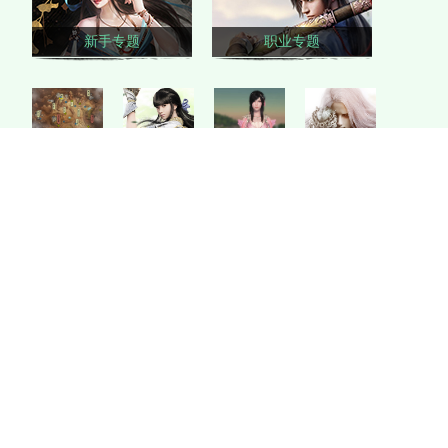
新手专题
职业专题
地图全开
身份专题
心法装备
比武论剑
赚钱专题
升级专题
宠物专题
演奏专题
江湖身份
江湖门派
门派专题