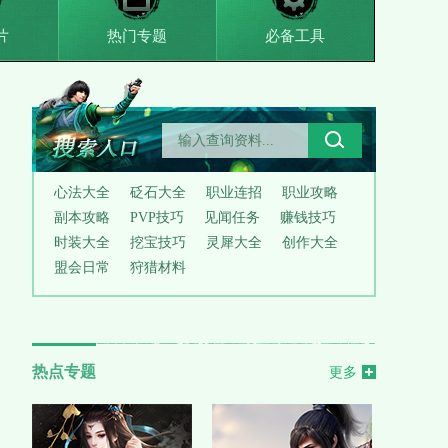
片
热门专题
必备工具
心法大全
砭石大全
职业连招
职业攻略
副本攻略
PVP技巧
见闻任务
赚钱技巧
时装大全
挖宝技巧
灵犀大全
创作大全
盟会日常
狩猎材料
热点专题
更多