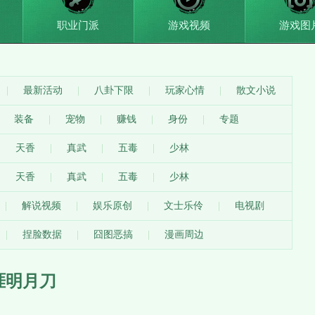
职业门派
游戏视频
游戏图
最新活动
八卦下限
玩家心情
散文小说
装备
宠物
赚钱
身份
专题
天香
真武
五毒
少林
天香
真武
五毒
少林
解说视频
娱乐原创
文士乐伶
电视剧
捏脸数据
囧图恶搞
漫画周边
涯明月刀