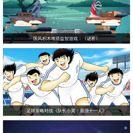
国风积木堆搭益智游戏：《谜桥》
足球策略对战《队长小翼：最强十一人》