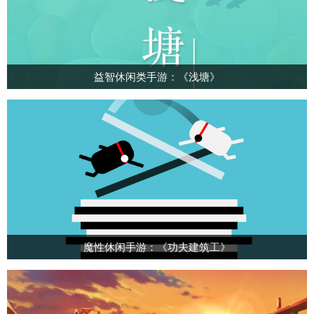
益智休闲类手游：《浅塘》
魔性休闲手游：《功夫建筑工》