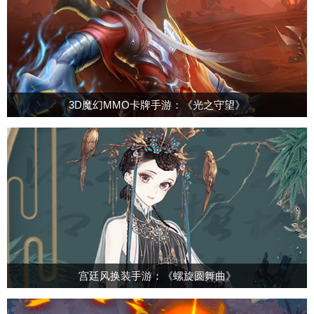
3D魔幻MMO卡牌手游：《光之守望》
宫廷风换装手游：《螺旋圆舞曲》