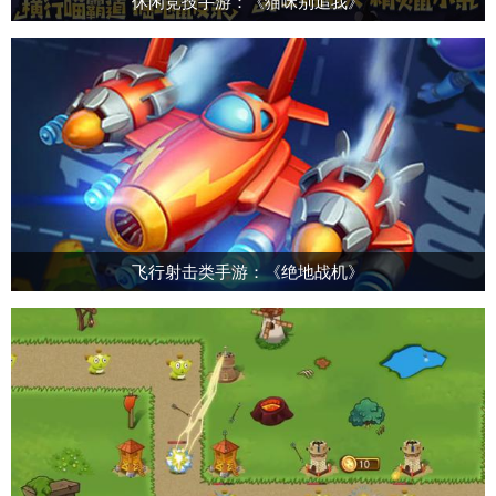
休闲竞技手游：《猫咪别追我》
飞行射击类手游：《绝地战机》