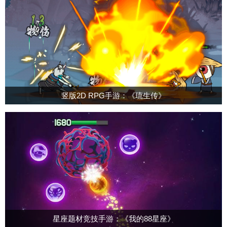
竖版2D RPG手游：《琉生传》
星座题材竞技手游：《我的88星座》