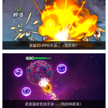
竖版2D RPG手游：《琉生传》
星座题材竞技手游：《我的88星座》