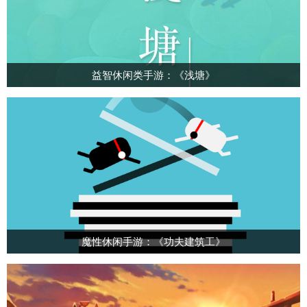
益智休闲类手游：《浅塘》
魔性休闲手游：《功夫建筑工》