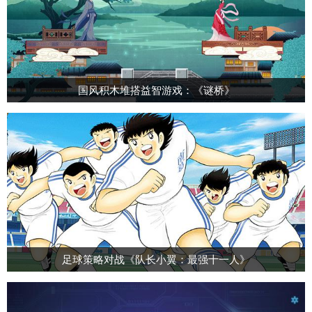
国风积木堆搭益智游戏：《谜桥》
足球策略对战《队长小翼：最强十一人》