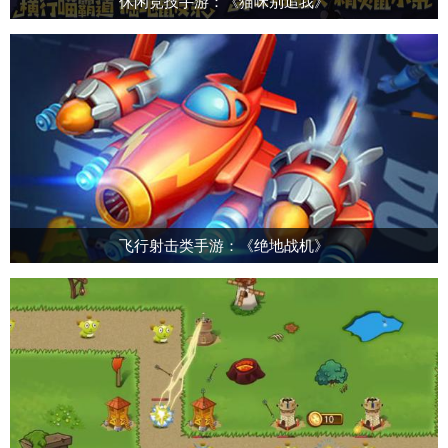
休闲竞技手游：《猫咪别追我》
飞行射击类手游：《绝地战机》