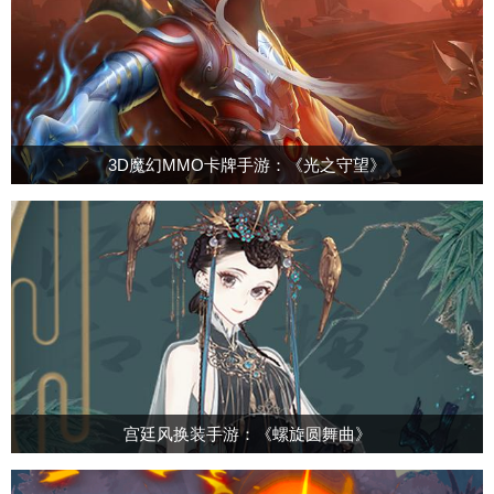
3D魔幻MMO卡牌手游：《光之守望》
宫廷风换装手游：《螺旋圆舞曲》