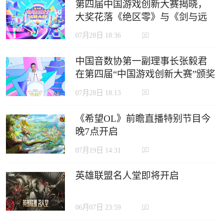
第四届中国游戏创新大赛揭晓，
大奖花落《绝区零》与《剑与远
征：启程》
07月28日 18:36
中国音数协第一副理事长张毅君
在第四届“中国游戏创新大赛”颁奖
典礼上的致辞
07月28日 18:13
《希望OL》前瞻直播特别节目今
晚7点开启
07月19日 14:31
英雄联盟名人堂即将开启
06月07日 23:59