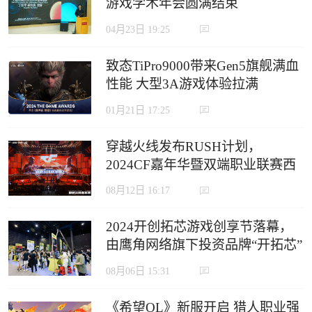
游戏学术年会圆满结束
04月23日 19:25
致态TiPro9000带来Gen5旗舰满血
性能 大型3A游戏体验拉满
01月21日 17:25
穿越火线发布RUSH计划，
2024CF嘉年华暨双端职业联赛西
安收官
08月12日 16:17
2024开创拓芯游戏创享节落幕，
由鹰角网络旗下投资品牌“开拓芯”
举办
08月06日 15:31
《希望OL》新服开启 猎人职业强