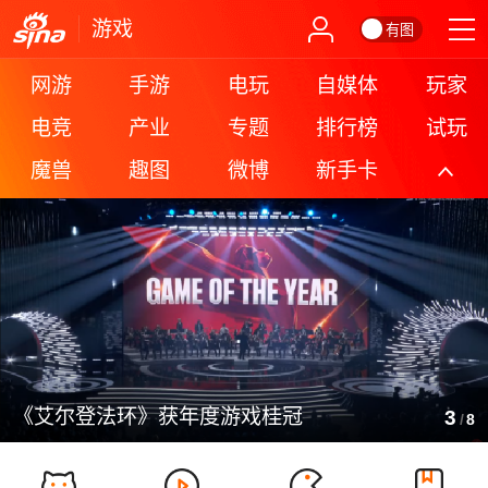
游戏
有图
网游
手游
电玩
自媒体
玩家
电竞
产业
专题
排行榜
试玩
魔兽
趣图
微博
新手卡
更多
《艾尔登法环》获年度游戏桂冠
3
/
8