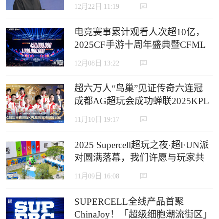
12月22日 11:19
电竞赛事累计观看人次超10亿，
2025CF手游十周年盛典暨CFML
秋季赛S18总决赛收官
12月08日 13:22
超六万人“鸟巢”见证传奇六连冠
成都AG超玩会成功蝉联2025KPL
年度总决赛冠军
11月10日 19:17
2025 Supercell超玩之夜·超FUN派
对圆满落幕，我们许愿与玩家共
赴下一个十年
11月09日 16:08
SUPERCELL全线产品首聚
ChinaJoy！「超级细胞潮流街区」