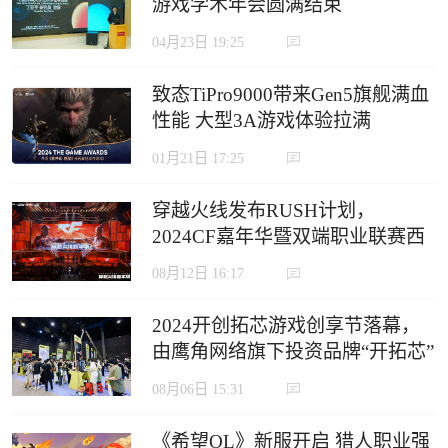
游戏学术年会圆满结束
04月23日 19:25
致态TiPro9000带来Gen5旗舰满血
性能 大型3A游戏体验拉满
01月21日 17:25
穿越火线发布RUSH计划，
2024CF嘉年华暨双端职业联赛西
安收官
08月12日 16:17
2024开创拓芯游戏创享节落幕，
由鹰角网络旗下投资品牌“开拓芯”
举办
08月06日 15:31
《希望OL》新服开启 猎人职业强