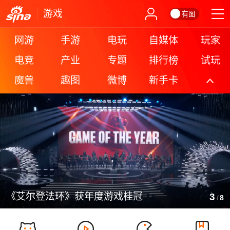
游戏
有图
网游
手游
电玩
自媒体
玩家
电竞
产业
专题
排行榜
试玩
魔兽
趣图
微博
新手卡
更多
《艾尔登法环》获年度游戏桂冠
3
/
8