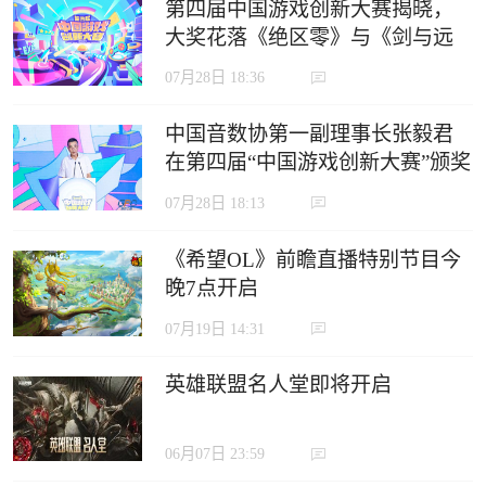
第四届中国游戏创新大赛揭晓，
大奖花落《绝区零》与《剑与远
征：启程》
07月28日 18:36
中国音数协第一副理事长张毅君
在第四届“中国游戏创新大赛”颁奖
典礼上的致辞
07月28日 18:13
《希望OL》前瞻直播特别节目今
晚7点开启
07月19日 14:31
英雄联盟名人堂即将开启
06月07日 23:59