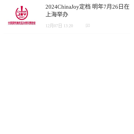
2024ChinaJoy定档 明年7月26日在
上海举办
12月07日 13:20
一个按键演绎五十六种精彩
SUPER 56现已于Steam发售
10月12日 17:37
即将上线！8月30日独立游戏《绝
世好武功》抢先体验发售
08月23日 13:49
《贪婪大地》今日开售！继承
Demo存档 首周优惠开启
08月04日 15:55