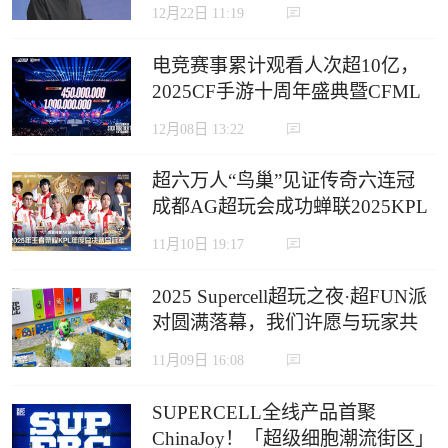
12月22日 11:19
电竞赛事累计观看人次超10亿，
2025CF手游十周年盛典暨CFML
秋季赛S18总决赛收官
12月08日 13:22
超六万人“鸟巢”见证传奇六连冠
成都AG超玩会成功蝉联2025KPL
年度总决赛冠军
11月10日 19:17
2025 Supercell超玩之夜·超FUN派
对圆满落幕，我们许愿与玩家共
赴下一个十年
11月09日 16:08
SUPERCELL全线产品首聚
ChinaJoy！「超级细胞潮流街区」