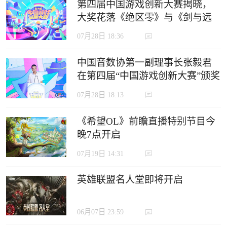
第四届中国游戏创新大赛揭晓，
大奖花落《绝区零》与《剑与远
征：启程》
07月28日 18:36
中国音数协第一副理事长张毅君
在第四届“中国游戏创新大赛”颁奖
典礼上的致辞
07月28日 18:13
《希望OL》前瞻直播特别节目今
晚7点开启
07月19日 14:31
英雄联盟名人堂即将开启
06月07日 23:59