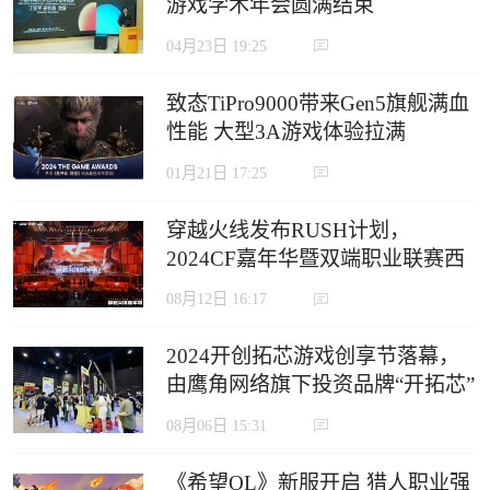
游戏学术年会圆满结束
04月23日 19:25
致态TiPro9000带来Gen5旗舰满血
性能 大型3A游戏体验拉满
01月21日 17:25
穿越火线发布RUSH计划，
2024CF嘉年华暨双端职业联赛西
安收官
08月12日 16:17
2024开创拓芯游戏创享节落幕，
由鹰角网络旗下投资品牌“开拓芯”
举办
08月06日 15:31
《希望OL》新服开启 猎人职业强