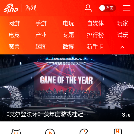
游戏
有图
网游
手游
电玩
自媒体
玩家
电竞
产业
专题
排行榜
试玩
魔兽
趣图
微博
新手卡
更多
《艾尔登法环》获年度游戏桂冠
3
/
8