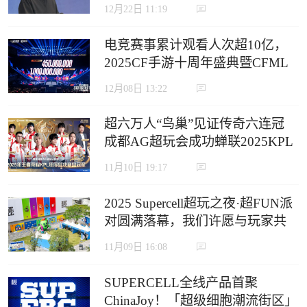
12月22日 11:19
电竞赛事累计观看人次超10亿，
2025CF手游十周年盛典暨CFML
秋季赛S18总决赛收官
12月08日 13:22
超六万人“鸟巢”见证传奇六连冠
成都AG超玩会成功蝉联2025KPL
年度总决赛冠军
11月10日 19:17
2025 Supercell超玩之夜·超FUN派
对圆满落幕，我们许愿与玩家共
赴下一个十年
11月09日 16:08
SUPERCELL全线产品首聚
ChinaJoy！「超级细胞潮流街区」