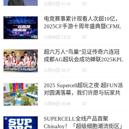
12月22日 11:19
电竞赛事累计观看人次超10亿，
2025CF手游十周年盛典暨CFML
秋季赛S18总决赛收官
12月08日 13:22
超六万人“鸟巢”见证传奇六连冠
成都AG超玩会成功蝉联2025KPL
年度总决赛冠军
11月10日 19:17
2025 Supercell超玩之夜·超FUN派
对圆满落幕，我们许愿与玩家共
赴下一个十年
11月09日 16:08
SUPERCELL全线产品首聚
ChinaJoy！「超级细胞潮流街区」