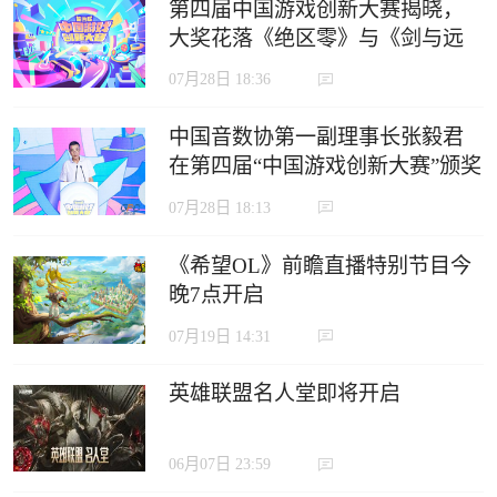
第四届中国游戏创新大赛揭晓，
大奖花落《绝区零》与《剑与远
征：启程》
07月28日 18:36
中国音数协第一副理事长张毅君
在第四届“中国游戏创新大赛”颁奖
典礼上的致辞
07月28日 18:13
《希望OL》前瞻直播特别节目今
晚7点开启
07月19日 14:31
英雄联盟名人堂即将开启
06月07日 23:59