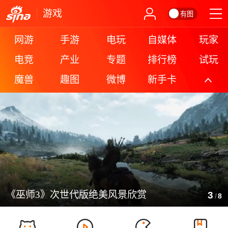
游戏
有图
网游
手游
电玩
自媒体
玩家
电竞
产业
专题
排行榜
试玩
魔兽
趣图
微博
新手卡
更多
《巫师3》次世代版绝美风景欣赏
3
/
8