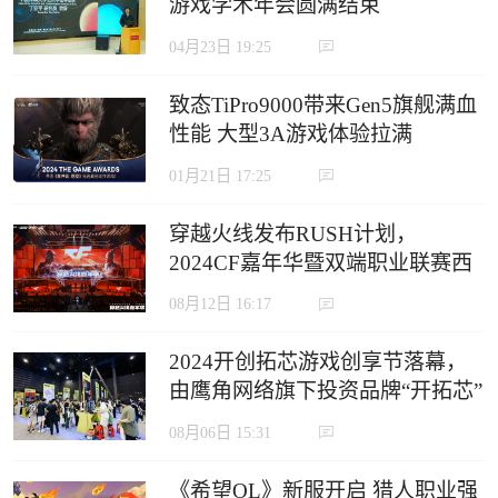
游戏学术年会圆满结束
04月23日 19:25
致态TiPro9000带来Gen5旗舰满血
性能 大型3A游戏体验拉满
01月21日 17:25
穿越火线发布RUSH计划，
2024CF嘉年华暨双端职业联赛西
安收官
08月12日 16:17
2024开创拓芯游戏创享节落幕，
由鹰角网络旗下投资品牌“开拓芯”
举办
08月06日 15:31
《希望OL》新服开启 猎人职业强