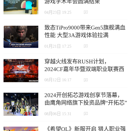
游戏学术年会圆满结束
04月23日 19:25
致态TiPro9000带来Gen5旗舰满血
性能 大型3A游戏体验拉满
01月21日 17:25
穿越火线发布RUSH计划，
2024CF嘉年华暨双端职业联赛西
安收官
08月12日 16:17
2024开创拓芯游戏创享节落幕，
由鹰角网络旗下投资品牌“开拓芯”
举办
08月06日 15:31
《希望OL》新服开启 猎人职业强