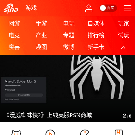
游戏
有图
网游
手游
电玩
自媒体
玩家
电竞
产业
专题
排行榜
试玩
魔兽
趣图
微博
新手卡
更多
《漫威蜘蛛侠2》上线英服PSN商城
2
/
8