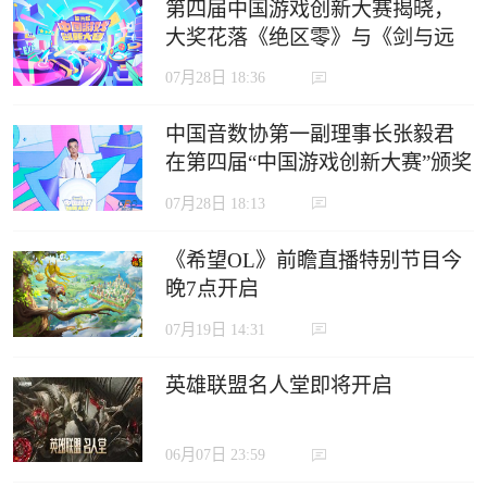
第四届中国游戏创新大赛揭晓，
大奖花落《绝区零》与《剑与远
征：启程》
07月28日 18:36
中国音数协第一副理事长张毅君
在第四届“中国游戏创新大赛”颁奖
典礼上的致辞
07月28日 18:13
《希望OL》前瞻直播特别节目今
晚7点开启
07月19日 14:31
英雄联盟名人堂即将开启
06月07日 23:59