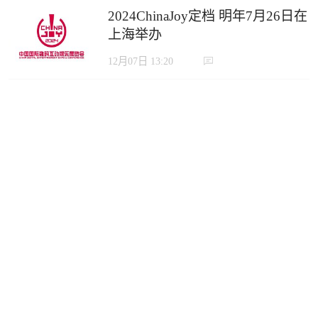
2024ChinaJoy定档 明年7月26日在
上海举办
12月07日 13:20
一个按键演绎五十六种精彩
SUPER 56现已于Steam发售
10月12日 17:37
即将上线！8月30日独立游戏《绝
世好武功》抢先体验发售
08月23日 13:49
《贪婪大地》今日开售！继承
Demo存档 首周优惠开启
08月04日 15:55