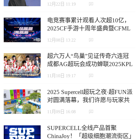
12月22日 11:19
电竞赛事累计观看人次超10亿，
2025CF手游十周年盛典暨CFML
秋季赛S18总决赛收官
12月08日 13:22
超六万人“鸟巢”见证传奇六连冠
成都AG超玩会成功蝉联2025KPL
年度总决赛冠军
11月10日 19:17
2025 Supercell超玩之夜·超FUN派
对圆满落幕，我们许愿与玩家共
赴下一个十年
11月09日 16:08
SUPERCELL全线产品首聚
ChinaJoy！「超级细胞潮流街区」