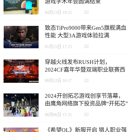
游戏学术年会圆满结束
04月23日 19:25
致态TiPro9000带来Gen5旗舰满血
性能 大型3A游戏体验拉满
01月21日 17:25
穿越火线发布RUSH计划，
2024CF嘉年华暨双端职业联赛西
安收官
08月12日 16:17
2024开创拓芯游戏创享节落幕，
由鹰角网络旗下投资品牌“开拓芯”
举办
08月06日 15:31
《希望OL》新服开启 猎人职业强