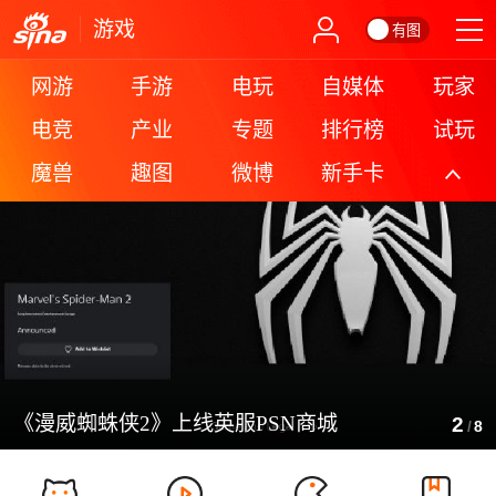
游戏
有图
网游
手游
电玩
自媒体
玩家
电竞
产业
专题
排行榜
试玩
魔兽
趣图
微博
新手卡
更多
《漫威蜘蛛侠2》上线英服PSN商城
2
/
8