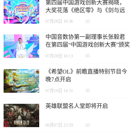
第四届中国游戏创新大赛揭晓，
大奖花落《绝区零》与《剑与远
征：启程》
07月28日 18:36
中国音数协第一副理事长张毅君
在第四届“中国游戏创新大赛”颁奖
典礼上的致辞
07月28日 18:13
《希望OL》前瞻直播特别节目今
晚7点开启
07月19日 14:31
英雄联盟名人堂即将开启
06月07日 23:59