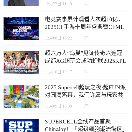
12月22日 11:19
电竞赛事累计观看人次超10亿，
2025CF手游十周年盛典暨CFML
秋季赛S18总决赛收官
12月08日 13:22
超六万人“鸟巢”见证传奇六连冠
成都AG超玩会成功蝉联2025KPL
年度总决赛冠军
11月10日 19:17
2025 Supercell超玩之夜·超FUN派
对圆满落幕，我们许愿与玩家共
赴下一个十年
11月09日 16:08
SUPERCELL全线产品首聚
ChinaJoy！「超级细胞潮流街区」