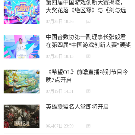
第四届中国游戏创新大赛揭晓，
大奖花落《绝区零》与《剑与远
征：启程》
07月28日 18:36
中国音数协第一副理事长张毅君
在第四届“中国游戏创新大赛”颁奖
典礼上的致辞
07月28日 18:13
《希望OL》前瞻直播特别节目今
晚7点开启
07月19日 14:31
英雄联盟名人堂即将开启
06月07日 23:59