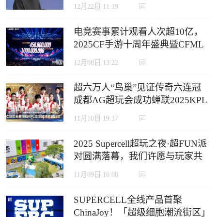
12月22日 11:19
电竞赛事累计观看人次超10亿，
2025CF手游十周年盛典暨CFML
秋季赛S18总决赛收官
12月08日 13:22
超六万人“鸟巢”见证传奇六连冠
成都AG超玩会成功蝉联2025KPL
年度总决赛冠军
11月10日 19:17
2025 Supercell超玩之夜·超FUN派
对圆满落幕，我们许愿与玩家共
赴下一个十年
11月09日 16:08
SUPERCELL全线产品首聚
ChinaJoy！「超级细胞潮流街区」