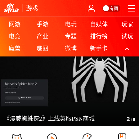
游戏
有图
网游
手游
电玩
自媒体
玩家
电竞
产业
专题
排行榜
试玩
魔兽
趣图
微博
新手卡
更多
《漫威蜘蛛侠2》上线英服PSN商城
2
/
8