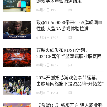
游戏学术年会圆满结束
04月23日 19:25
致态TiPro9000带来Gen5旗舰满血
性能 大型3A游戏体验拉满
01月21日 17:25
穿越火线发布RUSH计划，
2024CF嘉年华暨双端职业联赛西
安收官
08月12日 16:17
2024开创拓芯游戏创享节落幕，
由鹰角网络旗下投资品牌“开拓芯”
举办
08月06日 15:31
《希望OL》新服开启 猎人职业强