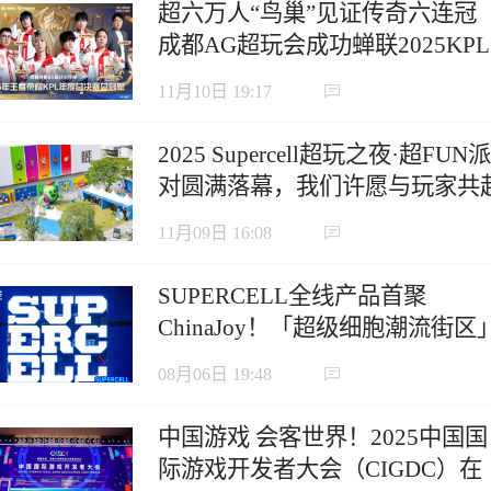
超六万人“鸟巢”见证传奇六连冠
成都AG超玩会成功蝉联2025KPL
年度总决赛冠军
11月10日 19:17
2025 Supercell超玩之夜·超FUN派
对圆满落幕，我们许愿与玩家共
下一个十年
11月09日 16:08
SUPERCELL全线产品首聚
ChinaJoy！「超级细胞潮流街区
定义沉浸式游戏新生态
08月06日 19:48
中国游戏 会客世界！2025中国国
际游戏开发者大会（CIGDC）在