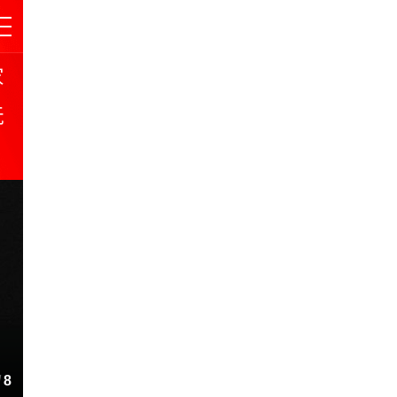
家
玩
多
》获年度游戏桂冠
《巫师3
/
8