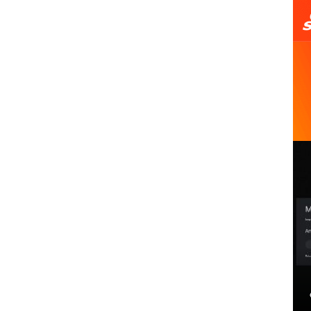
盘和鼠标操作
《漫威蜘蛛侠2》上