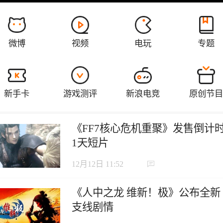
《FF7核心危机重聚》发售倒计
1天短片
12月12日 11:52
《人中之龙 维新！极》公布全新
支线剧情