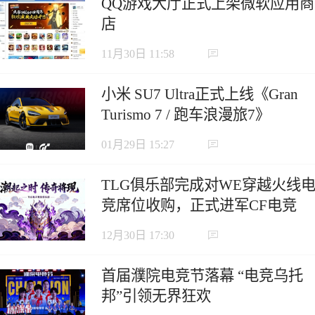
QQ游戏大厅正式上架微软应用商
店
11月30日 11:58
小米 SU7 Ultra正式上线《Gran
Turismo 7 / 跑车浪漫旅7》
01月29日 15:27
TLG俱乐部完成对WE穿越火线
竞席位收购，正式进军CF电竞
12月30日 17:30
首届濮院电竞节落幕 “电竞乌托
邦”引领无界狂欢