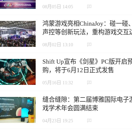
虹口北外滩成功举办
08月05日 14:05
鸿蒙游戏亮相ChinaJoy：碰一碰
声控等创新玩法，重构游戏交互
界
08月02日 13:10
Shift Up宣布《剑星》PC版开启
购，将于6月12日正式发售
05月16日 11:32
缝合缝隙：第二届博雅国际电子
戏学术年会圆满结束
04月23日 19:25