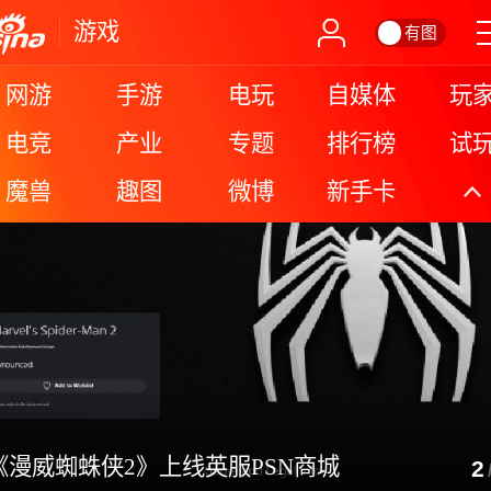
游戏
有图
网游
手游
电玩
自媒体
玩
电竞
产业
专题
排行榜
试
魔兽
趣图
微博
新手卡
更
线英服PSN商城
《艾尔登法环
2