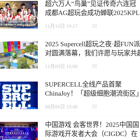
超六万人“鸟巢”见证传奇六连冠
成都AG超玩会成功蝉联2025KPL
年度总决赛冠军
11月10日 19:17
2025 Supercell超玩之夜·超FUN派
对圆满落幕，我们许愿与玩家共
下一个十年
11月09日 16:08
SUPERCELL全线产品首聚
ChinaJoy！「超级细胞潮流街区
定义沉浸式游戏新生态
08月06日 19:48
中国游戏 会客世界！2025中国国
际游戏开发者大会（CIGDC）在