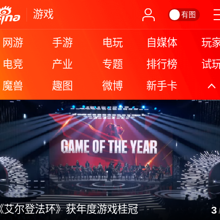
游戏
有图
网游
手游
电玩
自媒体
玩
电竞
产业
专题
排行榜
试
魔兽
趣图
微博
新手卡
更
《巫师3》次世代版绝美风景欣
3