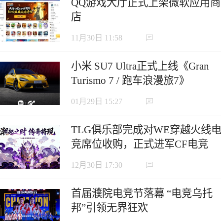
QQ游戏大厅正式上架微软应用商
店
11月30日 11:58
小米 SU7 Ultra正式上线《Gran
Turismo 7 / 跑车浪漫旅7》
01月29日 15:27
TLG俱乐部完成对WE穿越火线
竞席位收购，正式进军CF电竞
12月30日 17:30
首届濮院电竞节落幕 “电竞乌托
邦”引领无界狂欢