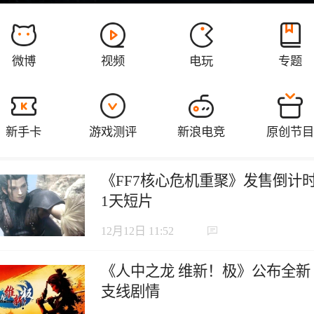
《FF7核心危机重聚》发售倒计
1天短片
12月12日 11:52
《人中之龙 维新！极》公布全新
支线剧情