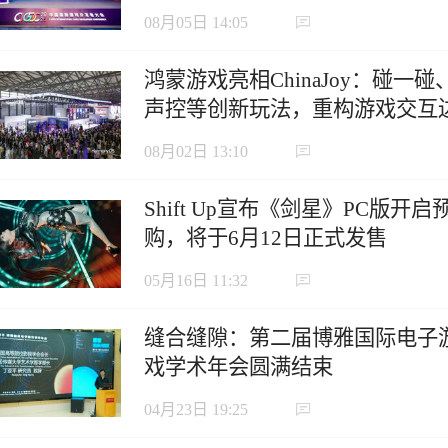
虹口北外滩成功举办
08月05日 14:05
鸿蒙游戏亮相ChinaJoy：碰一碰
声控等创新玩法，重构游戏交互
界
08月02日 13:10
Shift Up宣布《剑星》PC版开启
购，将于6月12日正式发售
05月16日 11:32
缝合缝隙：第二届博雅国际电子
戏学术年会圆满结束
04月23日 19:25