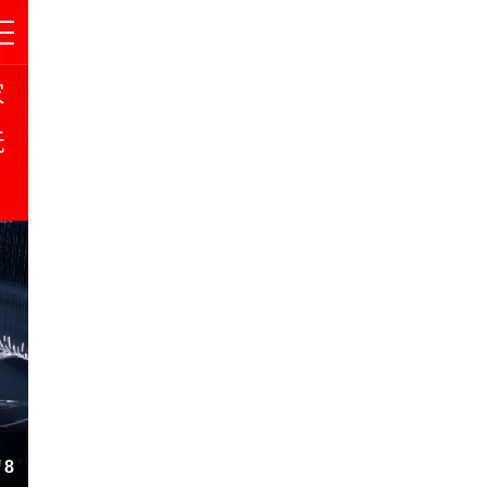
家
玩
多
赏
《索尼克未知边境》将推
/
8